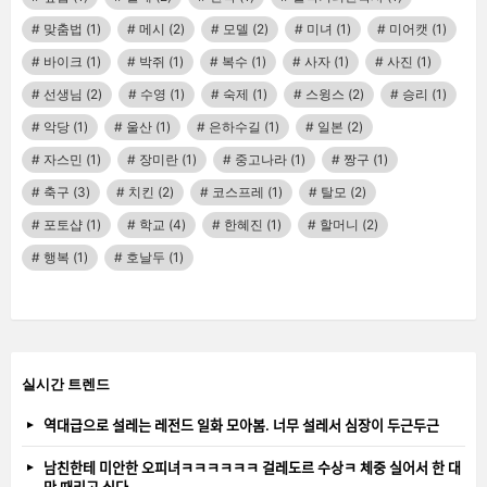
맞춤법
(1)
메시
(2)
모델
(2)
미녀
(1)
미어캣
(1)
바이크
(1)
박쥐
(1)
복수
(1)
사자
(1)
사진
(1)
선생님
(2)
수영
(1)
숙제
(1)
스윙스
(2)
승리
(1)
악당
(1)
울산
(1)
은하수길
(1)
일본
(2)
자스민
(1)
장미란
(1)
중고나라
(1)
짱구
(1)
축구
(3)
치킨
(2)
코스프레
(1)
탈모
(2)
포토샵
(1)
학교
(4)
한혜진
(1)
할머니
(2)
행복
(1)
호날두
(1)
실시간 트렌드
역대급으로 설레는 레전드 일화 모아봄. 너무 설레서 심장이 두근두근
남친한테 미안한 오피녀ㅋㅋㅋㅋㅋㅋ 걸레도르 수상ㅋ 체중 실어서 한 대