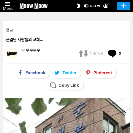
LOGIN
SWITCH
NSFW
Menu
SKIN
종교
큰일난 사람들의 교회…
by
무우무우
Comm
1
좋아요
0
Facebook
Twitter
Pinterest
Copy Link