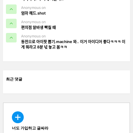
Anonymous on
엄마 헤드.shot
Anonymous on
편의점 알바생 빡칠 때
Anonymous on
동전으로 아이팟 뽑기.machine 와.. 이거 아이디어 좋다ㅋㅋㅋ 이
게 뭐라고 8분 넋 놓고 봄ㅋㅋ
최근 댓글
너도 가입하고 글싸라
CREATE