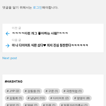
답
댓글을 달기 위해서는
로그인
해야합니다.
글
남
기
기
이전 글
See
more
ㅋㅋㅋㅋ이런 개그 좋아하는 사람?ㅋㅋㅋ
다음 글
야 나 다이어트 식판 샀다❤️ 의지 진심 칭찬한다ㅋㅋㅋㅋㅋㅋ
Next post
#HASHTAG
JYP
(2)
강동원
(1)
구몬
(1)
극한직업
(1)
김동희
(1)
냥냥이
(13)
다이어트
(2)
댕댕이
(8)
덮밥
(1)
딸배
(2)
만족
(1)
말죽거리잔혹사
(1)