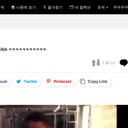
내역
📚 나중에 읽기
🔖 즐겨찾기
🗂 내 컬렉션
토픽
무우무우
로급 클라쓰 ㅋㅋㅋㅋㅋㅋㅋㅋㅋㅋㅋ
1
좋아요
book
Twitter
Pinterest
Copy Link