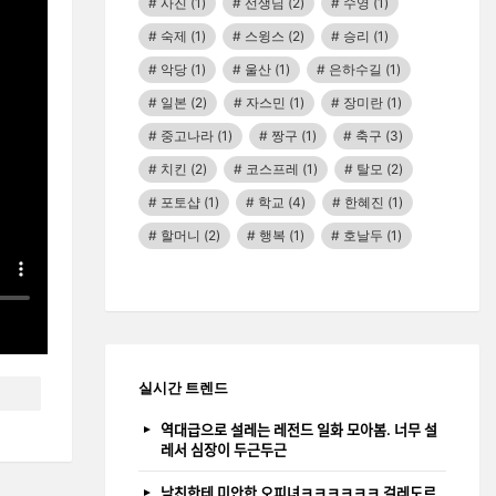
사진
(1)
선생님
(2)
수영
(1)
숙제
(1)
스윙스
(2)
승리
(1)
악당
(1)
울산
(1)
은하수길
(1)
일본
(2)
자스민
(1)
장미란
(1)
중고나라
(1)
짱구
(1)
축구
(3)
치킨
(2)
코스프레
(1)
탈모
(2)
포토샵
(1)
학교
(4)
한혜진
(1)
할머니
(2)
행복
(1)
호날두
(1)
실시간 트렌드
역대급으로 설레는 레전드 일화 모아봄. 너무 설
레서 심장이 두근두근
남친한테 미안한 오피녀ㅋㅋㅋㅋㅋㅋ 걸레도르