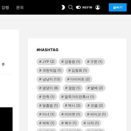
SEARCH
LOGIN
SWITCH
 강령
문의
글싸기
NSFW
SKIN
#HASHTAG
JYP
(2)
강동원
(1)
구몬
(1)
Comments
0
극한직업
(1)
김동희
(1)
냥냥이
(13)
다이어트
(2)
댕댕이
(8)
덮밥
(1)
딸배
(2)
만족
(1)
말죽거리잔혹사
(1)
맞춤법
(1)
메시
(2)
모델
(2)
미녀
(1)
미어캣
(1)
바이크
(1)
박쥐
(1)
복수
(1)
사자
(1)