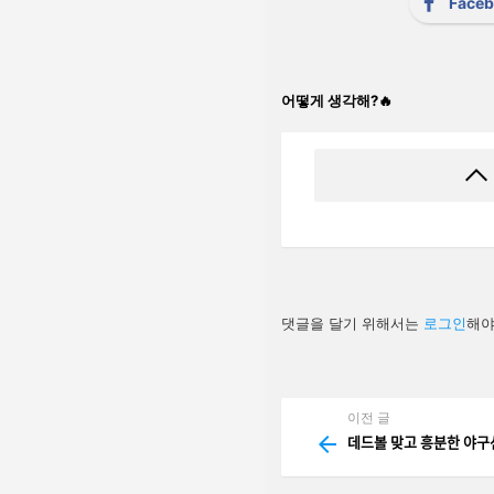
Face
어떻게 생각해?🔥
답
댓글을 달기 위해서는
로그인
해야
글
남
기
기
이전 글
See
more
데드볼 맞고 흥분한 야구