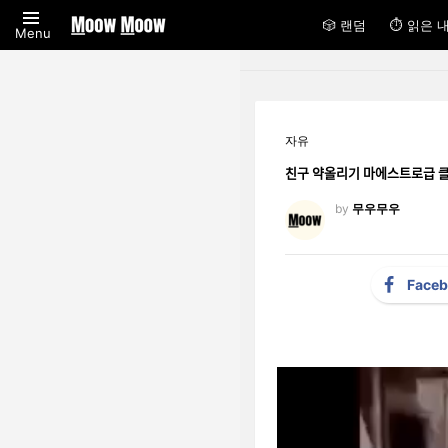
🎲 랜덤
⏱ 읽은 
Menu
자유
친구 약올리기 마에스트
by
무우무우
Face