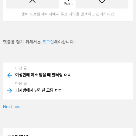
Point
멤버 프로필 페이지에서 투표 내역을 검색하고 관리하세요.
답
댓글을 달기 위해서는
로그인
해야합니다.
글
남
기
기
이전 글
See
more
여성한테 여소 받을 때 필터링 ㅇㅇ
다음 글
피시방에서 난리친 고딩 ㄷㄷ
Next post