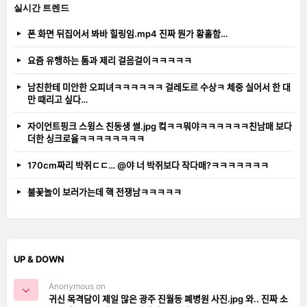
실시간 트렌드
폰 화면 뒤집어서 봐바 힐링임.mp4 진짜 뭔가 황홀함…
요즘 유행하는 톰과 제리 걸음걸이ㅋㅋㅋㅋㅋ
남친한테 미안한 오피녀ㅋㅋㅋㅋㅋㅋ 걸레도르 수상ㅋ 체중 실어서 한 대
만 때리고 싶다…
자이언트핑크 스윙스 친동생 썰.jpg 컼ㅋㅋ뭐야ㅋㅋㅋㅋㅋㅋ친남매 보다
더한 싱크로율ㅋㅋㅋㅋㅋㅋㅋㅋ
170cm짜리 박쥐ㄷㄷ… @야 너 박쥐보다 작다매?ㅋㅋㅋㅋㅋㅋㅋ
불꽃놀이 보러가는데 핵 전쟁남ㅋㅋㅋㅋㅋ
UP & DOWN
Anonymous on
귀신 목격담이 제일 많은 광주 진월동 폐병원 사진.jpg 와.. 진짜 소