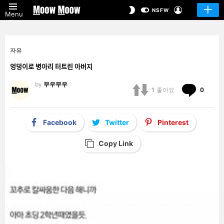
LOGIN
SWITCH
NSFW
Menu
SKIN
자유
엉덩이로 병아리 터트린 아버지
by
무우무우
Comm
1
좋아요
0
Facebook
Twitter
Pinterest
Copy Link