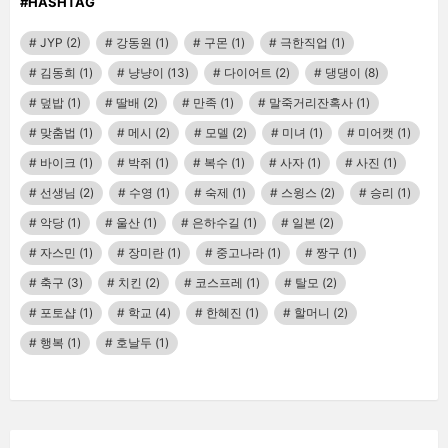
#HASHTAG
JYP
(2)
강동원
(1)
구몬
(1)
극한직업
(1)
김동희
(1)
냥냥이
(13)
다이어트
(2)
댕댕이
(8)
덮밥
(1)
딸배
(2)
만족
(1)
말죽거리잔혹사
(1)
맞춤법
(1)
메시
(2)
모델
(2)
미녀
(1)
미어캣
(1)
바이크
(1)
박쥐
(1)
복수
(1)
사자
(1)
사진
(1)
선생님
(2)
수영
(1)
숙제
(1)
스윙스
(2)
승리
(1)
악당
(1)
울산
(1)
은하수길
(1)
일본
(2)
자스민
(1)
장미란
(1)
중고나라
(1)
짱구
(1)
축구
(3)
치킨
(2)
코스프레
(1)
탈모
(2)
포토샵
(1)
학교
(4)
한혜진
(1)
할머니
(2)
행복
(1)
호날두
(1)