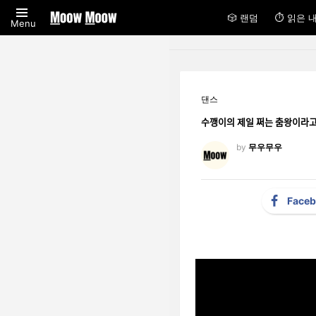
🎲 랜덤
⏱ 읽은 
Menu
댄스
수깽이의 제일 쩌는 춤왕이라
by
무우무우
Face