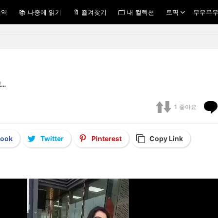
내역
📚 나중에 읽기
🔖 즐겨찾기
🗂 내 컬렉션
토픽
무우무우
고…
1
좋아요
book
Twitter
Pinterest
Copy Link