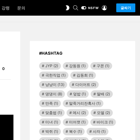
SEARCH
LOGIN
SWITCH
 강령
문의
글싸기
NSFW
SKIN
#HASHTAG
JYP
(2)
강동원
(1)
구몬
(1)
Comments
0
극한직업
(1)
김동희
(1)
냥냥이
(13)
다이어트
(2)
댕댕이
(8)
덮밥
(1)
딸배
(2)
만족
(1)
말죽거리잔혹사
(1)
맞춤법
(1)
메시
(2)
모델
(2)
미녀
(1)
미어캣
(1)
바이크
(1)
박쥐
(1)
복수
(1)
사자
(1)