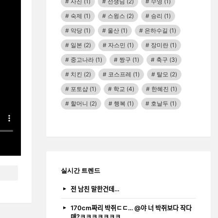
사진
(1)
선생님
(2)
수영
(1)
숙제
(1)
스윙스
(2)
승리
(1)
악당
(1)
울산
(1)
은하수길
(1)
일본
(2)
자스민
(1)
장미란
(1)
중고나라
(1)
짱구
(1)
축구
(3)
치킨
(2)
코스프레
(1)
탈모
(2)
포토샵
(1)
학교
(4)
한혜진
(1)
할머니
(2)
행복
(1)
호날두
(1)
실시간 트렌드
전 남친 말한건데…
170cm짜리 박쥐ㄷㄷ… @야 너 박쥐보다 작다
매?ㅋㅋㅋㅋㅋㅋㅋ