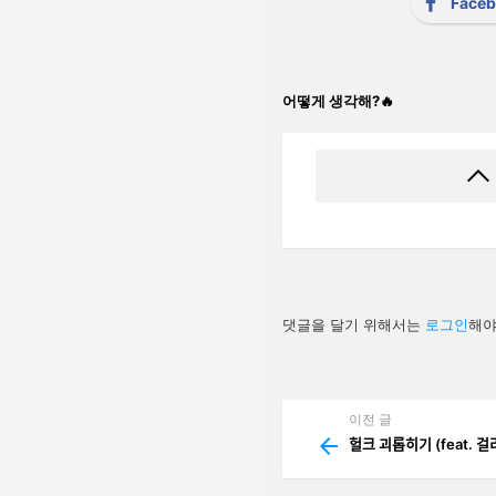
Face
어떻게 생각해?🔥
답
댓글을 달기 위해서는
로그인
해야
글
남
기
기
이전 글
See
more
헐크 괴롭히기 (feat. 걸ᄅ