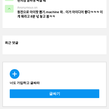
편의점 알바생 빡칠 때
Anonymous on
동전으로 아이팟 뽑기.machine 와.. 이거 아이디어 좋다ㅋㅋㅋ 이
게 뭐라고 8분 넋 놓고 봄ㅋㅋ
최근 댓글
너도 가입하고 글싸라
CREATE
글싸기