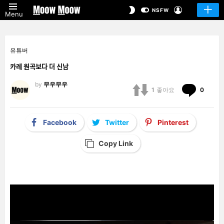
LOGIN
SWITCH
NSFW
Menu
SKIN
유튜버
카레 원곡보다 더 신남
by
무우무우
Comm
1
좋아요
0
Facebook
Twitter
Pinterest
Copy Link