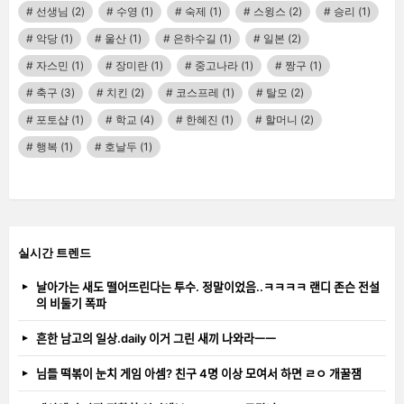
선생님
(2)
수영
(1)
숙제
(1)
스윙스
(2)
승리
(1)
악당
(1)
울산
(1)
은하수길
(1)
일본
(2)
자스민
(1)
장미란
(1)
중고나라
(1)
짱구
(1)
축구
(3)
치킨
(2)
코스프레
(1)
탈모
(2)
포토샵
(1)
학교
(4)
한혜진
(1)
할머니
(2)
행복
(1)
호날두
(1)
실시간 트렌드
날아가는 새도 떨어뜨린다는 투수. 정말이었음..ㅋㅋㅋㅋ 랜디 존슨 전설
의 비둘기 폭파
흔한 남고의 일상.daily 이거 그린 새끼 나와라ㅡㅡ
님들 떡볶이 눈치 게임 아셈? 친구 4명 이상 모여서 하면 ㄹㅇ 개꿀잼