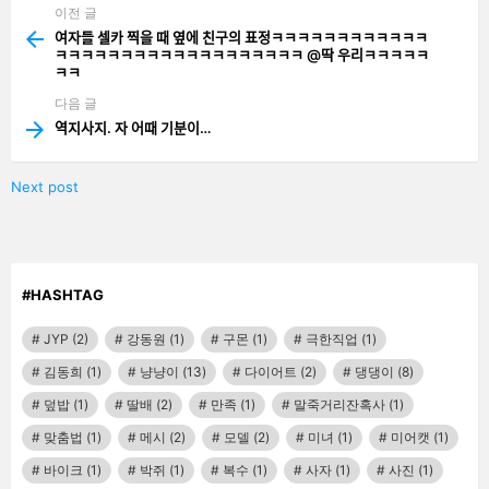
이전 글
See
more
여자들 셀카 찍을 때 옆에 친구의 표정ㅋㅋㅋㅋㅋㅋㅋㅋㅋㅋㅋㅋ
ㅋㅋㅋㅋㅋㅋㅋㅋㅋㅋㅋㅋㅋㅋㅋㅋㅋㅋㅋ @딱 우리ㅋㅋㅋㅋㅋ
ㅋㅋ
다음 글
역지사지. 자 어때 기분이…
Next post
#HASHTAG
JYP
(2)
강동원
(1)
구몬
(1)
극한직업
(1)
김동희
(1)
냥냥이
(13)
다이어트
(2)
댕댕이
(8)
덮밥
(1)
딸배
(2)
만족
(1)
말죽거리잔혹사
(1)
맞춤법
(1)
메시
(2)
모델
(2)
미녀
(1)
미어캣
(1)
바이크
(1)
박쥐
(1)
복수
(1)
사자
(1)
사진
(1)