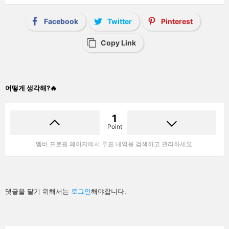
Facebook
Twitter
Pinterest
Copy Link
어떻게 생각해?🔥
1
Point
멤버 프로필 페이지에서 투표 내역을 검색하고 관리하세요.
답
댓글을 달기 위해서는
로그인
해야합니다.
글
남
기
기