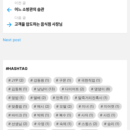
이전 글
See
more
어느 소방관의 습관
다음 글
고객을 압도하는 음식점 사장님
Next post
#HASHTAG
JYP
(2)
강동원
(1)
구몬
(1)
극한직업
(1)
김동희
(1)
냥냥이
(13)
다이어트
(2)
댕댕이
(8)
덮밥
(1)
딸배
(2)
만족
(1)
말죽거리잔혹사
(1)
맞춤법
(1)
메시
(2)
모델
(2)
미녀
(1)
미어캣
(1)
바이크
(1)
박쥐
(1)
복수
(1)
사자
(1)
사진
(1)
선생님
(2)
수영
(1)
숙제
(1)
스윙스
(2)
승리
(1)