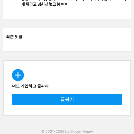
게 뭐라고 8분 넋 놓고 봄ㅋㅋ
최근 댓글
너도 가입하고 글싸라
CREATE
글싸기
© 2021-2026 by Moow-Moow