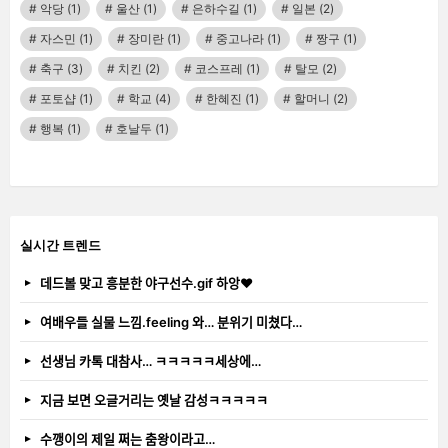
악당
(1)
울산
(1)
은하수길
(1)
일본
(2)
자스민
(1)
장미란
(1)
중고나라
(1)
짱구
(1)
축구
(3)
치킨
(2)
코스프레
(1)
탈모
(2)
포토샵
(1)
학교
(4)
한혜진
(1)
할머니
(2)
행복
(1)
호날두
(1)
실시간 트렌드
데드볼 맞고 흥분한 야구선수.gif 하앙❤️
여배우들 실물 느낌.feeling 와… 분위기 미쳤다…
선생님 카톡 대참사… ㅋㅋㅋㅋㅋ세상에…
지금 보면 오글거리는 옛날 감성ㅋㅋㅋㅋㅋ
수깽이의 제일 쩌는 춤왕이라고…