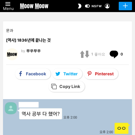
LOGIN
SWITCH
NSFW
Menu
SKIN
문과
[역사] 1836년에 끝나는 것
by
무우무우
Comm
1
좋아요
0
Facebook
Twitter
Pinterest
Copy Link