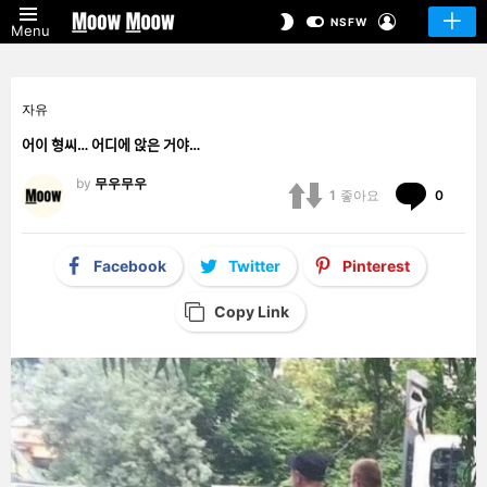
LOGIN
SWITCH
NSFW
Menu
SKIN
자유
어이 형씨… 어디에 앉은 거야…
by
무우무우
Comm
1
좋아요
0
Facebook
Twitter
Pinterest
Copy Link