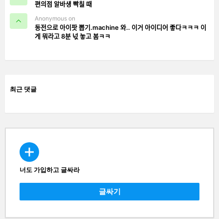
편의점 알바생 빡칠 때
Anonymous on
동전으로 아이팟 뽑기.machine 와.. 이거 아이디어 좋다ㅋㅋㅋ 이
게 뭐라고 8분 넋 놓고 봄ㅋㅋ
최근 댓글
너도 가입하고 글싸라
CREATE
글싸기