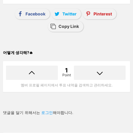
Facebook
Twitter
Pinterest
Copy Link
어떻게 생각해?🔥
1
Point
멤버 프로필 페이지에서 투표 내역을 검색하고 관리하세요.
답
댓글을 달기 위해서는
로그인
해야합니다.
글
남
기
기