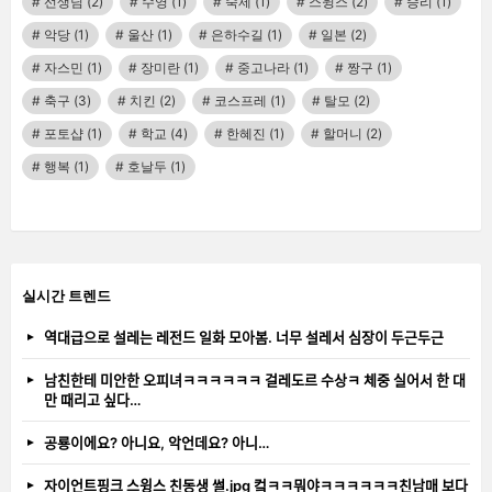
선생님
(2)
수영
(1)
숙제
(1)
스윙스
(2)
승리
(1)
악당
(1)
울산
(1)
은하수길
(1)
일본
(2)
자스민
(1)
장미란
(1)
중고나라
(1)
짱구
(1)
축구
(3)
치킨
(2)
코스프레
(1)
탈모
(2)
포토샵
(1)
학교
(4)
한혜진
(1)
할머니
(2)
행복
(1)
호날두
(1)
실시간 트렌드
역대급으로 설레는 레전드 일화 모아봄. 너무 설레서 심장이 두근두근
남친한테 미안한 오피녀ㅋㅋㅋㅋㅋㅋ 걸레도르 수상ㅋ 체중 실어서 한 대
만 때리고 싶다…
공룡이에요? 아니요, 악언데요? 아니…
자이언트핑크 스윙스 친동생 썰.jpg 컼ㅋㅋ뭐야ㅋㅋㅋㅋㅋㅋ친남매 보다