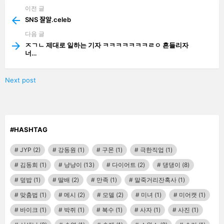
이전 글
See
more
SNS 잘알.celeb
다음 글
ㅈㄱㄴ 제대로 일하는 기자 ㅋㅋㅋㅋㅋㅋㅋㄹㅇ 흔들리자
너…
Next post
#HASHTAG
JYP
(2)
강동원
(1)
구몬
(1)
극한직업
(1)
김동희
(1)
냥냥이
(13)
다이어트
(2)
댕댕이
(8)
덮밥
(1)
딸배
(2)
만족
(1)
말죽거리잔혹사
(1)
맞춤법
(1)
메시
(2)
모델
(2)
미녀
(1)
미어캣
(1)
바이크
(1)
박쥐
(1)
복수
(1)
사자
(1)
사진
(1)