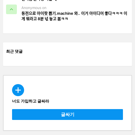
Anonymous on
동전으로 아이팟 뽑기.machine 와.. 이거 아이디어 좋다ㅋㅋㅋ 이
게 뭐라고 8분 넋 놓고 봄ㅋㅋ
최근 댓글
너도 가입하고 글싸라
CREATE
글싸기