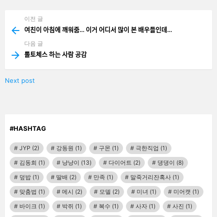
기
이전 글
See
more
여친이 아침에 깨워줌… 이거 어디서 많이 본 배우들인데…
다음 글
롤토체스 하는 사람 공감
Next post
#HASHTAG
JYP
(2)
강동원
(1)
구몬
(1)
극한직업
(1)
김동희
(1)
냥냥이
(13)
다이어트
(2)
댕댕이
(8)
덮밥
(1)
딸배
(2)
만족
(1)
말죽거리잔혹사
(1)
맞춤법
(1)
메시
(2)
모델
(2)
미녀
(1)
미어캣
(1)
바이크
(1)
박쥐
(1)
복수
(1)
사자
(1)
사진
(1)