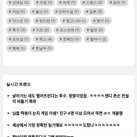
선생님
(2)
수영
(1)
숙제
(1)
스윙스
(2)
승리
(1)
악당
(1)
울산
(1)
은하수길
(1)
일본
(2)
자스민
(1)
장미란
(1)
중고나라
(1)
짱구
(1)
축구
(3)
치킨
(2)
코스프레
(1)
탈모
(2)
포토샵
(1)
학교
(4)
한혜진
(1)
할머니
(2)
행복
(1)
호날두
(1)
실시간 트렌드
날아가는 새도 떨어뜨린다는 투수. 정말이었음..ㅋㅋㅋㅋ 랜디 존슨 전설
의 비둘기 폭파
님들 떡볶이 눈치 게임 아셈? 친구 4명 이상 모여서 하면 ㄹㅇ 개꿀잼
세상에서 가장 정확한 일기예보 ㅋㅋㅋㅋㅋ 도랐나ㅋㅋㅋㅋㅋㅋㅋ
짝남이랑 영통하다가 고백 받았어ㅠㅠ