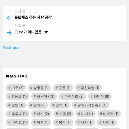
기
이전 글
See
more
롤토체스 하는 사람 공감
다음 글
그 cc가 아니었음…ㅠ
Next post
#HASHTAG
JYP
(2)
강동원
(1)
구몬
(1)
극한직업
(1)
김동희
(1)
냥냥이
(13)
다이어트
(2)
댕댕이
(8)
덮밥
(1)
딸배
(2)
만족
(1)
말죽거리잔혹사
(1)
맞춤법
(1)
메시
(2)
모델
(2)
미녀
(1)
미어캣
(1)
바이크
(1)
박쥐
(1)
복수
(1)
사자
(1)
사진
(1)