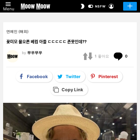
LOGIN
SWITCH
NSFW
Menu
SKIN
연예인 (해외)
꽃미모 물오른 베컴 아들 ㄷㄷㄷㄷㄷ 존못인데??
by
무우무우
Comm
1
좋아요
0
Facebook
Twitter
Pinterest
Copy Link