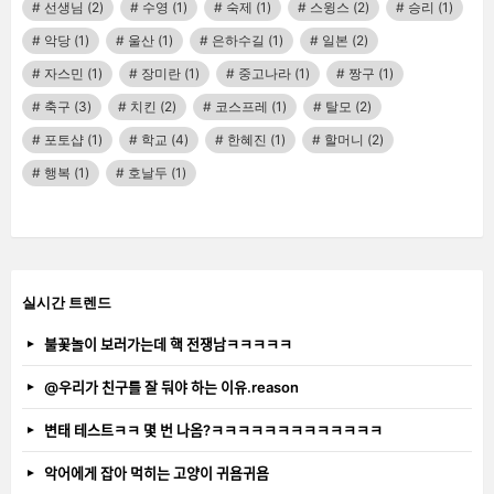
선생님
(2)
수영
(1)
숙제
(1)
스윙스
(2)
승리
(1)
악당
(1)
울산
(1)
은하수길
(1)
일본
(2)
자스민
(1)
장미란
(1)
중고나라
(1)
짱구
(1)
축구
(3)
치킨
(2)
코스프레
(1)
탈모
(2)
포토샵
(1)
학교
(4)
한혜진
(1)
할머니
(2)
행복
(1)
호날두
(1)
실시간 트렌드
불꽃놀이 보러가는데 핵 전쟁남ㅋㅋㅋㅋㅋ
@우리가 친구를 잘 둬야 하는 이유.reason
변태 테스트ㅋㅋ 몇 번 나옴?ㅋㅋㅋㅋㅋㅋㅋㅋㅋㅋㅋㅋㅋ
악어에게 잡아 먹히는 고양이 귀욤귀욤