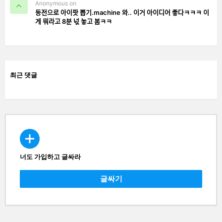
Anonymous on
동전으로 아이팟 뽑기.machine 와.. 이거 아이디어 좋다ㅋㅋㅋ 이
게 뭐라고 8분 넋 놓고 봄ㅋㅋ
최근 댓글
너도 가입하고 글싸라
CREATE
글싸기