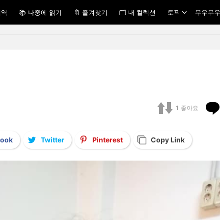
내역
📚 나중에 읽기
🔖 즐겨찾기
🗂 내 컬렉션
토픽
무우무우
1
좋아요
book
Twitter
Pinterest
Copy Link