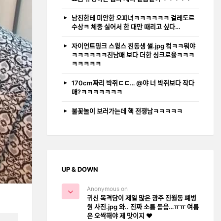
남친한테 미안한 오피녀ㅋㅋㅋㅋㅋㅋ 걸레도르
수상ㅋ 체중 실어서 한 대만 때리고 싶다…
자이언트핑크 스윙스 친동생 썰.jpg 컼ㅋㅋ뭐야
ㅋㅋㅋㅋㅋㅋ친남매 보다 더한 싱크로율ㅋㅋㅋ
ㅋㅋㅋㅋㅋ
170cm짜리 박쥐ㄷㄷ… @야 너 박쥐보다 작다
매?ㅋㅋㅋㅋㅋㅋㅋ
불꽃놀이 보러가는데 핵 전쟁남ㅋㅋㅋㅋㅋ
UP & DOWN
Anonymous on
귀신 목격담이 제일 많은 광주 진월동 폐병
원 사진.jpg 와.. 진짜 소름 돋음…ㅠㅠ 여름
은 오싹해야 제 맛이지 ❤️