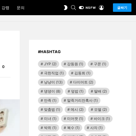
SEARCH
LOGIN
SWITCH
 강령
문의
글싸기
NSFW
SKIN
#HASHTAG
JYP
(2)
강동원
(1)
구몬
(1)
Comments
0
극한직업
(1)
김동희
(1)
냥냥이
(13)
다이어트
(2)
댕댕이
(8)
덮밥
(1)
딸배
(2)
만족
(1)
말죽거리잔혹사
(1)
맞춤법
(1)
메시
(2)
모델
(2)
미녀
(1)
미어캣
(1)
바이크
(1)
박쥐
(1)
복수
(1)
사자
(1)