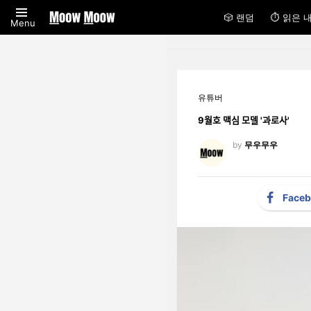
🎲 랜덤
⏱ 읽은 
Menu
유튜버
9월호 맥심 모델 '과로사'
by
무우무우
Face