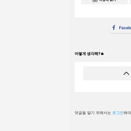
Face
어떻게 생각해?🔥
답
댓글을 달기 위해서는
로그인
해야
글
남
기
기