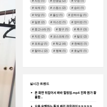
사진
(1)
선생님
(2)
수영
(1)
숙제
(1)
스윙스
(2)
승리
(1)
악당
(1)
울산
(1)
은하수길
(1)
일본
(2)
자스민
(1)
장미란
(1)
중고나라
(1)
짱구
(1)
축구
(3)
치킨
(2)
코스프레
(1)
탈모
(2)
포토샵
(1)
학교
(4)
한혜진
(1)
할머니
(2)
행복
(1)
호날두
(1)
실시간 트렌드
폰 화면 뒤집어서 봐바 힐링임.mp4 진짜 뭔가 황
홀함…
요즘 유행하는 톰과 제리 걸음걸이ㅋㅋㅋㅋㅋ