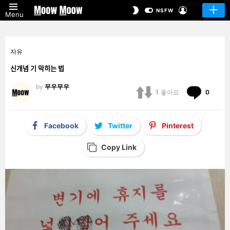
LOGIN
SWITCH
NSFW
Menu
SKIN
자유
신개념 기 막히는 법
by
무우무우
Comm
1
좋아요
0
Facebook
Twitter
Pinterest
Copy Link