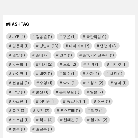
#HASHTAG
JYP
(2)
강동원
(1)
구몬
(1)
극한직업
(1)
김동희
(1)
냥냥이
(13)
다이어트
(2)
댕댕이
(8)
덮밥
(1)
딸배
(2)
만족
(1)
말죽거리잔혹사
(1)
맞춤법
(1)
메시
(2)
모델
(2)
미녀
(1)
미어캣
(1)
바이크
(1)
박쥐
(1)
복수
(1)
사자
(1)
사진
(1)
선생님
(2)
수영
(1)
숙제
(1)
스윙스
(2)
승리
(1)
악당
(1)
울산
(1)
은하수길
(1)
일본
(2)
자스민
(1)
장미란
(1)
중고나라
(1)
짱구
(1)
축구
(3)
치킨
(2)
코스프레
(1)
탈모
(2)
포토샵
(1)
학교
(4)
한혜진
(1)
할머니
(2)
행복
(1)
호날두
(1)