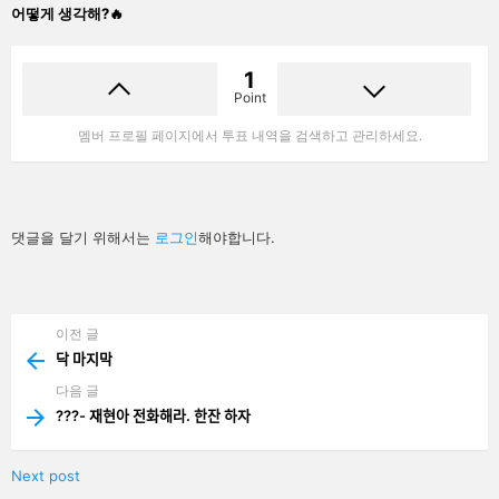
어떻게 생각해?🔥
1
Point
멤버 프로필 페이지에서 투표 내역을 검색하고 관리하세요.
답
댓글을 달기 위해서는
로그인
해야합니다.
글
남
기
기
이전 글
See
more
닥 마지막
다음 글
???- 재현아 전화해라. 한잔 하자
Next post