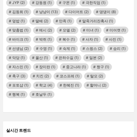
JYP
(2)
강동원
(1)
구몬
(1)
극한직업
(1)
김동희
(1)
냥냥이
(13)
다이어트
(2)
댕댕이
(8)
덮밥
(1)
딸배
(2)
만족
(1)
말죽거리잔혹사
(1)
맞춤법
(1)
메시
(2)
모델
(2)
미녀
(1)
미어캣
(1)
바이크
(1)
박쥐
(1)
복수
(1)
사자
(1)
사진
(1)
선생님
(2)
수영
(1)
숙제
(1)
스윙스
(2)
승리
(1)
악당
(1)
울산
(1)
은하수길
(1)
일본
(2)
자스민
(1)
장미란
(1)
중고나라
(1)
짱구
(1)
축구
(3)
치킨
(2)
코스프레
(1)
탈모
(2)
포토샵
(1)
학교
(4)
한혜진
(1)
할머니
(2)
행복
(1)
호날두
(1)
실시간 트렌드