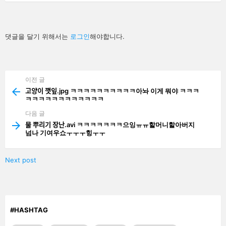
답
댓글을 달기 위해서는
로그인
해야합니다.
글
남
기
기
이전 글
See
more
고양이 깻잎.jpg ㅋㅋㅋㅋㅋㅋㅋㅋㅋㅋ아놔 이게 뭐야 ㅋㅋㅋ
ㅋㅋㅋㅋㅋㅋㅋㅋㅋㅋㅋㅋ
다음 글
물 뿌리기 장난.avi ㅋㅋㅋㅋㅋㅋㅋ으잉ㅠㅠ할머니할아버지
넘나 기여우쇼ㅜㅜㅜ힝ㅜㅜ
Next post
#HASHTAG