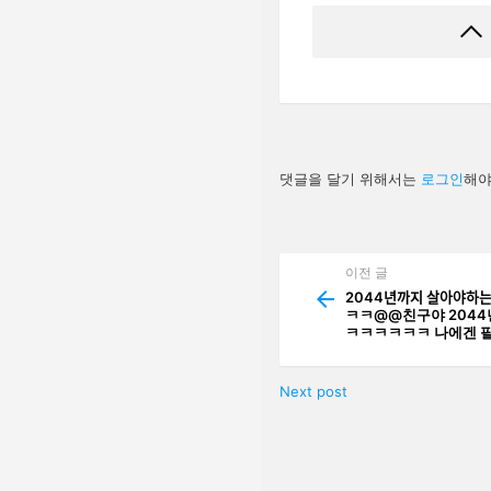
답
댓글을 달기 위해서는
로그인
해야
글
남
기
기
이전 글
See
more
2044년까지 살아야ᄒ
ㅋㅋ@@친구야 2044년ᄁ
ㅋㅋㅋㅋㅋㅋ 나에겐 필요ᄋ
Next post