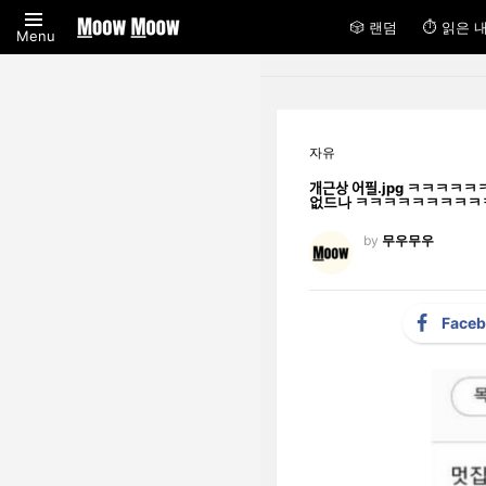
🎲 랜덤
⏱ 읽은 
Menu
자유
개근상 어필.jp
없드나 ㅋㅋㅋㅋㅋㅋㅋㅋㅋㅋ 근데
by
무우무우
Face