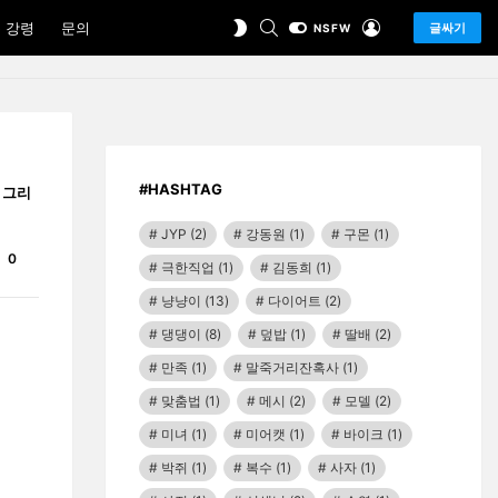
SEARCH
LOGIN
SWITCH
 강령
문의
글싸기
NSFW
SKIN
#HASHTAG
그리
JYP
(2)
강동원
(1)
구몬
(1)
Comments
0
극한직업
(1)
김동희
(1)
냥냥이
(13)
다이어트
(2)
댕댕이
(8)
덮밥
(1)
딸배
(2)
만족
(1)
말죽거리잔혹사
(1)
맞춤법
(1)
메시
(2)
모델
(2)
미녀
(1)
미어캣
(1)
바이크
(1)
박쥐
(1)
복수
(1)
사자
(1)