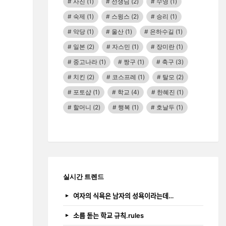
사진
(1)
선생님
(2)
수영
(1)
숙제
(1)
스윙스
(2)
승리
(1)
악당
(1)
울산
(1)
은하수길
(1)
일본
(2)
자스민
(1)
장미란
(1)
중고나라
(1)
짱구
(1)
축구
(3)
치킨
(2)
코스프레
(1)
탈모
(2)
포토샵
(1)
학교
(4)
한혜진
(1)
할머니
(2)
행복
(1)
호날두
(1)
실시간 트렌드
여자의 식욕은 남자의 성욕이라는데…
소름 돋는 학교 규칙.rules