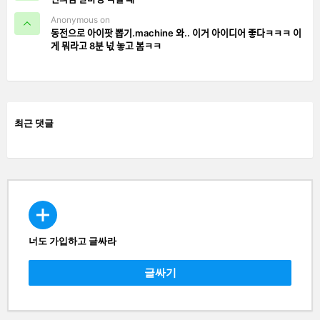
Anonymous on
동전으로 아이팟 뽑기.machine 와.. 이거 아이디어 좋다ㅋㅋㅋ 이
게 뭐라고 8분 넋 놓고 봄ㅋㅋ
최근 댓글
너도 가입하고 글싸라
CREATE
글싸기