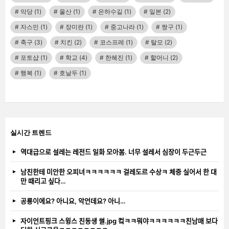
악당
(1)
울산
(1)
은하수길
(1)
일본
(2)
자스민
(1)
장미란
(1)
중고나라
(1)
짱구
(1)
축구
(3)
치킨
(2)
코스프레
(1)
탈모
(2)
포토샵
(1)
학교
(4)
한혜진
(1)
할머니
(2)
행복
(1)
호날두
(1)
실시간 트렌드
역대급으로 설레는 레전드 일화 모아봄. 너무 설레서 심장이 두근두근
남친한테 미안한 오피녀ㅋㅋㅋㅋㅋㅋ 걸레도르 수상ㅋ 체중 실어서 한 대
만 때리고 싶다…
공룡이에요? 아니요, 악언데요? 아니…
자이언트핑크 스윙스 친동생 썰.jpg 컼ㅋㅋ뭐야ㅋㅋㅋㅋㅋㅋ친남매 보다