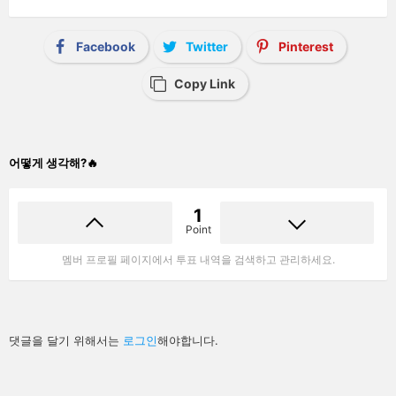
Facebook
Twitter
Pinterest
Copy Link
어떻게 생각해?🔥
1
Point
멤버 프로필 페이지에서 투표 내역을 검색하고 관리하세요.
답
댓글을 달기 위해서는
로그인
해야합니다.
글
남
기
기