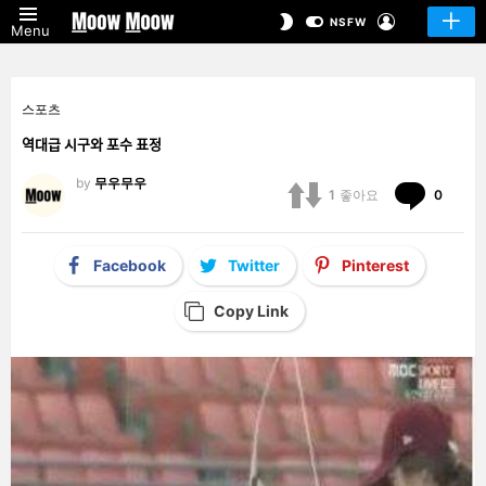
LOGIN
SWITCH
NSFW
Menu
SKIN
스포츠
역대급 시구와 포수 표정
by
무우무우
Comm
1
좋아요
0
Facebook
Twitter
Pinterest
Copy Link