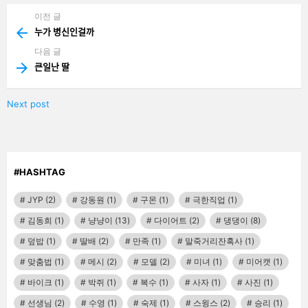
이전 글
See
more
누가 병신인걸까
다음 글
큰일난 딸
Next post
#HASHTAG
JYP
(2)
강동원
(1)
구몬
(1)
극한직업
(1)
김동희
(1)
냥냥이
(13)
다이어트
(2)
댕댕이
(8)
덮밥
(1)
딸배
(2)
만족
(1)
말죽거리잔혹사
(1)
맞춤법
(1)
메시
(2)
모델
(2)
미녀
(1)
미어캣
(1)
바이크
(1)
박쥐
(1)
복수
(1)
사자
(1)
사진
(1)
선생님
(2)
수영
(1)
숙제
(1)
스윙스
(2)
승리
(1)