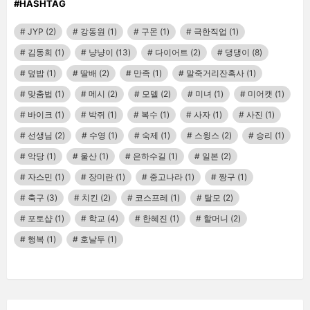
#HASHTAG
JYP
(2)
강동원
(1)
구몬
(1)
극한직업
(1)
김동희
(1)
냥냥이
(13)
다이어트
(2)
댕댕이
(8)
덮밥
(1)
딸배
(2)
만족
(1)
말죽거리잔혹사
(1)
맞춤법
(1)
메시
(2)
모델
(2)
미녀
(1)
미어캣
(1)
바이크
(1)
박쥐
(1)
복수
(1)
사자
(1)
사진
(1)
선생님
(2)
수영
(1)
숙제
(1)
스윙스
(2)
승리
(1)
악당
(1)
울산
(1)
은하수길
(1)
일본
(2)
자스민
(1)
장미란
(1)
중고나라
(1)
짱구
(1)
축구
(3)
치킨
(2)
코스프레
(1)
탈모
(2)
포토샵
(1)
학교
(4)
한혜진
(1)
할머니
(2)
행복
(1)
호날두
(1)