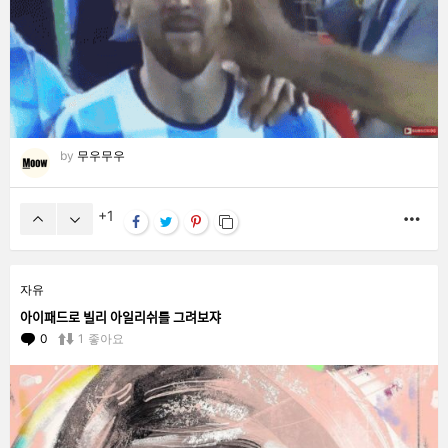
by
무우무우
1
MO
자유
아이패드로 빌리 아일리쉬를 그려보쟈
0
Comments
1
좋아요