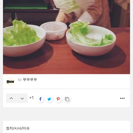
by
무우무우
1
MO
정치/시사/이슈