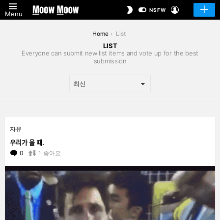
LOGIN
SWITCH
NSFW
Menu
SKIN
You are here:
Home
List
LIST
Everyone can submit new list items and vote up for the best
submission
LATEST
자유
STORIES
우리가 울 때.
0
Comments
1
좋아요