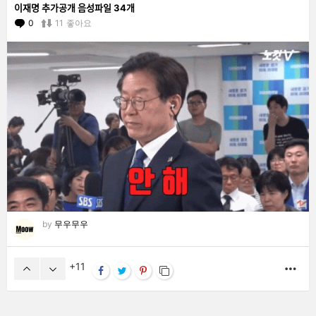
이재명 추가공개 음성파일 34개
0
Comments
11
좋아요
by
무우무우
11
MO