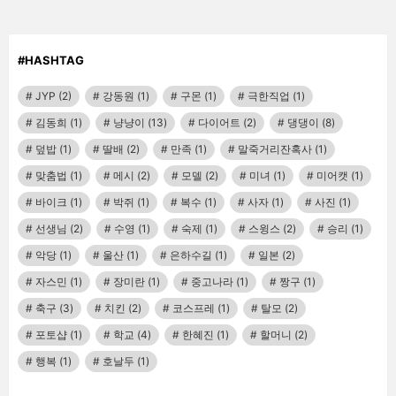
#HASHTAG
JYP
(2)
강동원
(1)
구몬
(1)
극한직업
(1)
김동희
(1)
냥냥이
(13)
다이어트
(2)
댕댕이
(8)
덮밥
(1)
딸배
(2)
만족
(1)
말죽거리잔혹사
(1)
맞춤법
(1)
메시
(2)
모델
(2)
미녀
(1)
미어캣
(1)
바이크
(1)
박쥐
(1)
복수
(1)
사자
(1)
사진
(1)
선생님
(2)
수영
(1)
숙제
(1)
스윙스
(2)
승리
(1)
악당
(1)
울산
(1)
은하수길
(1)
일본
(2)
자스민
(1)
장미란
(1)
중고나라
(1)
짱구
(1)
축구
(3)
치킨
(2)
코스프레
(1)
탈모
(2)
포토샵
(1)
학교
(4)
한혜진
(1)
할머니
(2)
행복
(1)
호날두
(1)