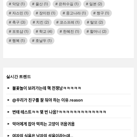
악당
(1)
울산
(1)
은하수길
(1)
일본
(2)
자스민
(1)
장미란
(1)
중고나라
(1)
짱구
(1)
축구
(3)
치킨
(2)
코스프레
(1)
탈모
(2)
포토샵
(1)
학교
(4)
한혜진
(1)
할머니
(2)
행복
(1)
호날두
(1)
실시간 트렌드
불꽃놀이 보러가는데 핵 전쟁남ㅋㅋㅋㅋㅋ
@우리가 친구를 잘 둬야 하는 이유.reason
변태 테스트ㅋㅋ 몇 번 나옴?ㅋㅋㅋㅋㅋㅋㅋㅋㅋㅋㅋㅋㅋ
악어에게 잡아 먹히는 고양이 귀욤귀욤
여자의 식욕은 남자의 성욕이라는데…