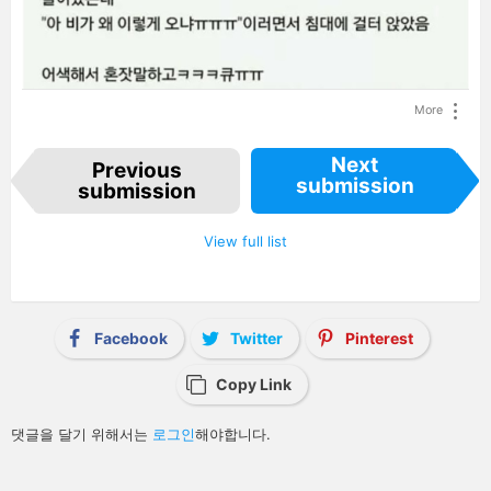
More
I
Next
Previous
t
submission
e
submission
m
n
a
View full list
v
i
g
a
t
i
Facebook
Twitter
Pinterest
o
n
Copy Link
답
댓글을 달기 위해서는
로그인
해야합니다.
글
남
기