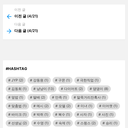
기
이전 글
See
more
이전 글 (4/21)
다음 글
다음 글 (4/21)
#HASHTAG
JYP
(2)
강동원
(1)
구몬
(1)
극한직업
(1)
김동희
(1)
냥냥이
(13)
다이어트
(2)
댕댕이
(8)
덮밥
(1)
딸배
(2)
만족
(1)
말죽거리잔혹사
(1)
맞춤법
(1)
메시
(2)
모델
(2)
미녀
(1)
미어캣
(1)
바이크
(1)
박쥐
(1)
복수
(1)
사자
(1)
사진
(1)
선생님
(2)
수영
(1)
숙제
(1)
스윙스
(2)
승리
(1)