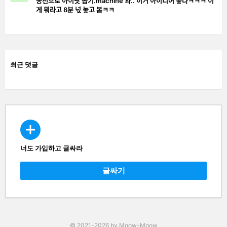
동전으로 아이팟 뽑기.machine 와.. 이거 아이디어 좋다ㅋㅋㅋ 이
게 뭐라고 8분 넋 놓고 봄ㅋㅋ
최근 댓글
너도 가입하고 글싸라
CREATE
글싸기
© 2021-2026 by Moow-Moow