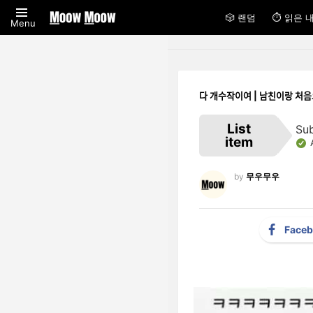
🎲 랜덤
⏱ 읽은 
Menu
다 개수작이여 | 남친이랑 처으
List
Su
item
by
무우무우
Face