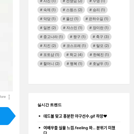
사진
(1)
선생님
(2)
수영
(1)
숙제
(1)
스윙스
(2)
승리
(1)
악당
(1)
울산
(1)
은하수길
(1)
일본
(2)
자스민
(1)
장미란
(1)
중고나라
(1)
짱구
(1)
축구
(3)
치킨
(2)
코스프레
(1)
탈모
(2)
포토샵
(1)
학교
(4)
한혜진
(1)
할머니
(2)
행복
(1)
호날두
(1)
ore
실시간 트렌드
데드볼 맞고 흥분한 야구선수.gif 하앙❤️
여배우들 실물 느낌.feeling 와… 분위기 미쳤
다…