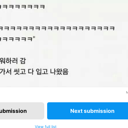
M
submission
Next submission
View full list