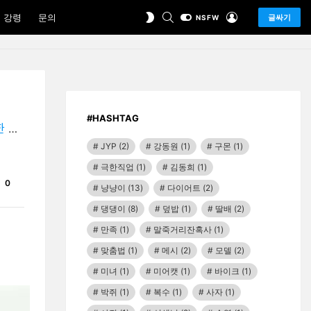
SEARCH
LOGIN
SWITCH
 강령
문의
글싸기
NSFW
SKIN
#HASHTAG
기"
JYP
(2)
강동원
(1)
구몬
(1)
극한직업
(1)
김동희
(1)
Comments
0
냥냥이
(13)
다이어트
(2)
댕댕이
(8)
덮밥
(1)
딸배
(2)
만족
(1)
말죽거리잔혹사
(1)
맞춤법
(1)
메시
(2)
모델
(2)
미녀
(1)
미어캣
(1)
바이크
(1)
박쥐
(1)
복수
(1)
사자
(1)