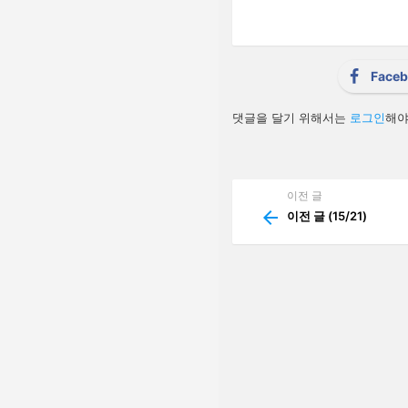
v
i
g
a
t
i
Face
o
n
답
댓글을 달기 위해서는
로그인
해야
글
남
기
기
이전 글
See
more
이전 글 (15/21)