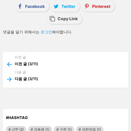
i
Facebook
Twitter
Pinterest
o
n
Copy Link
답
댓글을 달기 위해서는
로그인
해야합니다.
글
남
기
기
이전 글
See
more
이전 글 (3/11)
다음 글
다음 글 (3/11)
#HASHTAG
JYP
(2)
강동원
(1)
구몬
(1)
극한직업
(1)