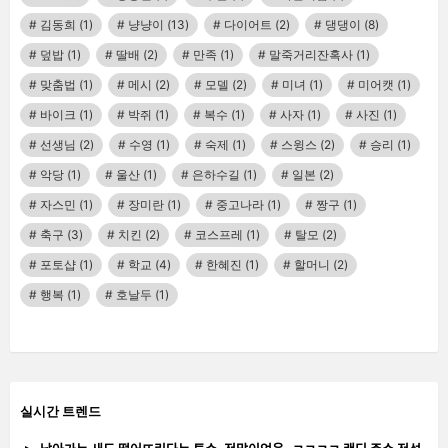
김동희
(1)
냥냥이
(13)
다이어트
(2)
댕댕이
(8)
덮밥
(1)
딸배
(2)
만족
(1)
말죽거리잔혹사
(1)
맞춤법
(1)
메시
(2)
모델
(2)
미녀
(1)
미어캣
(1)
바이크
(1)
박쥐
(1)
복수
(1)
사자
(1)
사진
(1)
선생님
(2)
수영
(1)
숙제
(1)
스윙스
(2)
승리
(1)
악당
(1)
울산
(1)
은하수길
(1)
일본
(2)
자스민
(1)
장미란
(1)
중고나라
(1)
짱구
(1)
축구
(3)
치킨
(2)
코스프레
(1)
탈모
(2)
포토샵
(1)
학교
(4)
한혜진
(1)
할머니
(2)
행복
(1)
호날두
(1)
실시간 트렌드