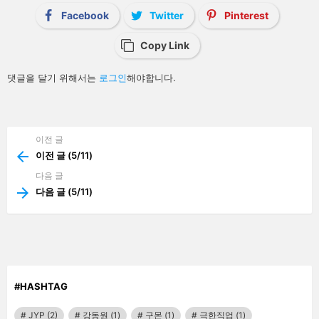
i
Facebook
Twitter
Pinterest
o
n
Copy Link
답
댓글을 달기 위해서는
로그인
해야합니다.
글
남
기
기
이전 글
See
more
이전 글 (5/11)
다음 글
다음 글 (5/11)
#HASHTAG
JYP
(2)
강동원
(1)
구몬
(1)
극한직업
(1)