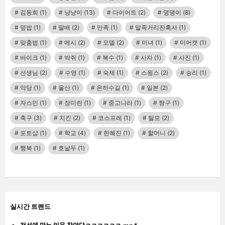
김동희
(1)
냥냥이
(13)
다이어트
(2)
댕댕이
(8)
덮밥
(1)
딸배
(2)
만족
(1)
말죽거리잔혹사
(1)
맞춤법
(1)
메시
(2)
모델
(2)
미녀
(1)
미어캣
(1)
바이크
(1)
박쥐
(1)
복수
(1)
사자
(1)
사진
(1)
선생님
(2)
수영
(1)
숙제
(1)
스윙스
(2)
승리
(1)
악당
(1)
울산
(1)
은하수길
(1)
일본
(2)
자스민
(1)
장미란
(1)
중고나라
(1)
짱구
(1)
축구
(3)
치킨
(2)
코스프레
(1)
탈모
(2)
포토샵
(1)
학교
(4)
한혜진
(1)
할머니
(2)
행복
(1)
호날두
(1)
실시간 트렌드