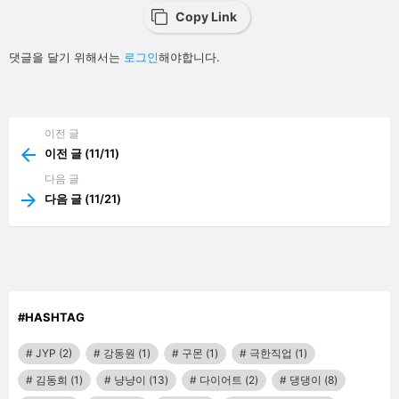
Copy Link
답
댓글을 달기 위해서는
로그인
해야합니다.
글
남
기
기
이전 글
See
more
이전 글 (11/11)
다음 글
다음 글 (11/21)
#HASHTAG
JYP
(2)
강동원
(1)
구몬
(1)
극한직업
(1)
김동희
(1)
냥냥이
(13)
다이어트
(2)
댕댕이
(8)