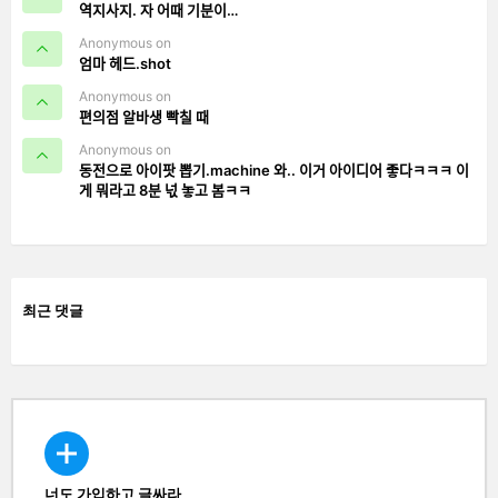
역지사지. 자 어때 기분이…
Anonymous on
엄마 헤드.shot
Anonymous on
편의점 알바생 빡칠 때
Anonymous on
동전으로 아이팟 뽑기.machine 와.. 이거 아이디어 좋다ㅋㅋㅋ 이
게 뭐라고 8분 넋 놓고 봄ㅋㅋ
최근 댓글
너도 가입하고 글싸라
CREATE