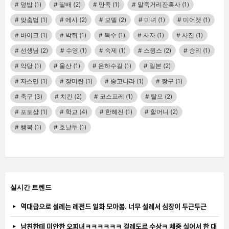
덮밥
(1)
딸배
(2)
만족
(1)
말죽거리잔혹사
(1)
맞춤법
(1)
메시
(2)
모델
(2)
미녀
(1)
미어캣
(1)
바이크
(1)
박쥐
(1)
복수
(1)
사자
(1)
사진
(1)
선생님
(2)
수영
(1)
숙제
(1)
스윙스
(2)
승리
(1)
악당
(1)
울산
(1)
은하수길
(1)
일본
(2)
자스민
(1)
장미란
(1)
중고나라
(1)
짱구
(1)
축구
(3)
치킨
(2)
코스프레
(1)
탈모
(2)
포토샵
(1)
학교
(4)
한혜진
(1)
할머니
(2)
행복
(1)
호날두
(1)
실시간 트렌드
역대급으로 설레는 레전드 일화 모아봄. 너무 설레서 심장이 두근두근
남친한테 미안한 오피녀ㅋㅋㅋㅋㅋㅋ 걸레도르 수상ㅋ 체중 실어서 한 대