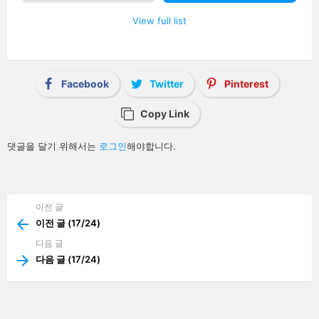
n
a
View full list
v
i
g
a
t
i
Facebook
Twitter
Pinterest
o
n
Copy Link
답
댓글을 달기 위해서는
로그인
해야합니다.
글
남
기
기
이전 글
See
more
이전 글 (17/24)
다음 글
다음 글 (17/24)