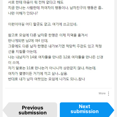
More
I
Next
Previous
t
submission
e
submission
m