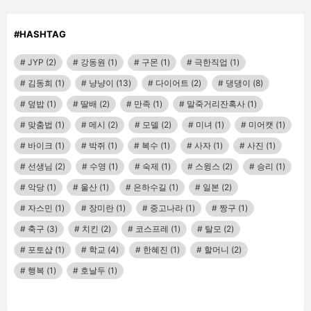
#HASHTAG
JYP
(2)
강동원
(1)
구몬
(1)
극한직업
(1)
김동희
(1)
냥냥이
(13)
다이어트
(2)
댕댕이
(8)
덮밥
(1)
딸배
(2)
만족
(1)
말죽거리잔혹사
(1)
맞춤법
(1)
메시
(2)
모델
(2)
미녀
(1)
미어캣
(1)
바이크
(1)
박쥐
(1)
복수
(1)
사자
(1)
사진
(1)
선생님
(2)
수영
(1)
숙제
(1)
스윙스
(2)
승리
(1)
악당
(1)
울산
(1)
은하수길
(1)
일본
(2)
자스민
(1)
장미란
(1)
중고나라
(1)
짱구
(1)
축구
(3)
치킨
(2)
코스프레
(1)
탈모
(2)
포토샵
(1)
학교
(4)
한혜진
(1)
할머니
(2)
행복
(1)
호날두
(1)