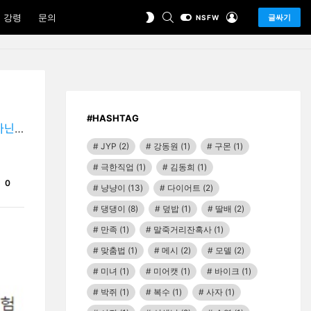
SEARCH
LOGIN
SWITCH
 강령
문의
글싸기
NSFW
SKIN
#HASHTAG
ᅡ.."
JYP
(2)
강동원
(1)
구몬
(1)
극한직업
(1)
김동희
(1)
Comments
0
냥냥이
(13)
다이어트
(2)
댕댕이
(8)
덮밥
(1)
딸배
(2)
만족
(1)
말죽거리잔혹사
(1)
맞춤법
(1)
메시
(2)
모델
(2)
미녀
(1)
미어캣
(1)
바이크
(1)
박쥐
(1)
복수
(1)
사자
(1)