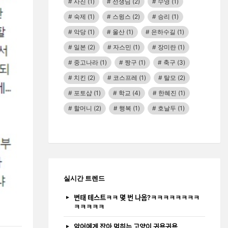
사진
(1)
선생님
(2)
수영
(1)
숙제
(1)
스윙스
(2)
승리
(1)
악당
(1)
울산
(1)
은하수길
(1)
일본
(2)
자스민
(1)
장미란
(1)
중고나라
(1)
짱구
(1)
축구
(3)
치킨
(2)
코스프레
(1)
탈모
(2)
포토샵
(1)
학교
(4)
한혜진
(1)
할머니
(2)
행복
(1)
호날두
(1)
실시간 트렌드
변태 테스트ㅋㅋ 몇 번 나옴?ㅋㅋㅋㅋㅋㅋㅋㅋ
ㅋㅋㅋㅋㅋ
악어에게 잡아 먹히는 고양이 귀욤귀욤