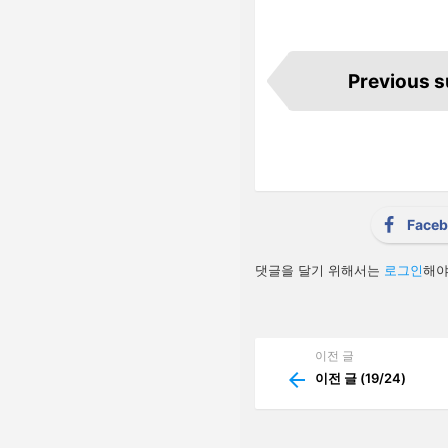
I
t
Previous 
e
m
n
a
v
i
g
a
t
i
Face
o
n
답
댓글을 달기 위해서는
로그인
해야
글
남
기
기
이전 글
See
more
이전 글 (19/24)