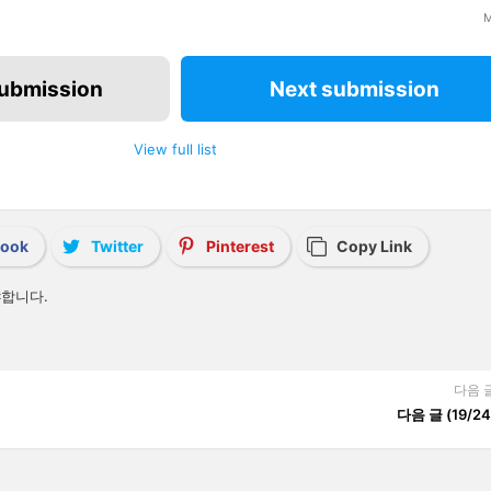
M
submission
Next submission
View full list
book
Twitter
Pinterest
Copy Link
합니다.
다음 
다음 글 (19/24