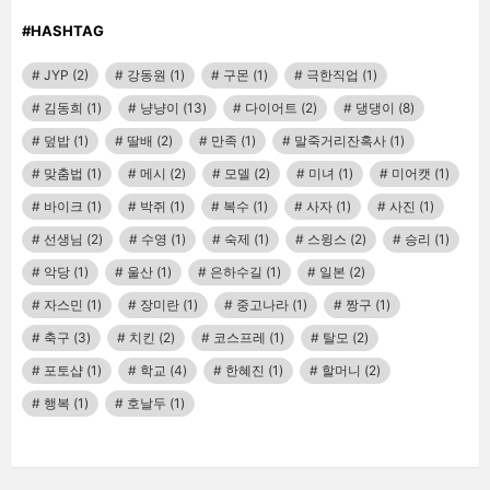
#HASHTAG
JYP
(2)
강동원
(1)
구몬
(1)
극한직업
(1)
김동희
(1)
냥냥이
(13)
다이어트
(2)
댕댕이
(8)
덮밥
(1)
딸배
(2)
만족
(1)
말죽거리잔혹사
(1)
맞춤법
(1)
메시
(2)
모델
(2)
미녀
(1)
미어캣
(1)
바이크
(1)
박쥐
(1)
복수
(1)
사자
(1)
사진
(1)
선생님
(2)
수영
(1)
숙제
(1)
스윙스
(2)
승리
(1)
악당
(1)
울산
(1)
은하수길
(1)
일본
(2)
자스민
(1)
장미란
(1)
중고나라
(1)
짱구
(1)
축구
(3)
치킨
(2)
코스프레
(1)
탈모
(2)
포토샵
(1)
학교
(4)
한혜진
(1)
할머니
(2)
행복
(1)
호날두
(1)