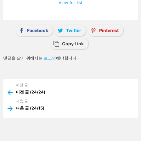
a
View full list
v
i
g
a
t
i
Facebook
Twitter
Pinterest
o
n
Copy Link
답
댓글을 달기 위해서는
로그인
해야합니다.
글
남
기
기
이전 글
See
more
이전 글 (24/24)
다음 글
다음 글 (24/15)