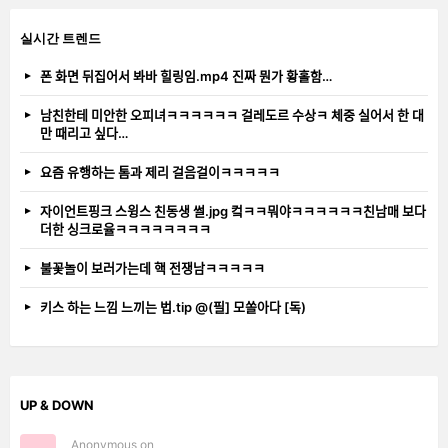
실시간 트렌드
폰 화면 뒤집어서 봐바 힐링임.mp4 진짜 뭔가 황홀함…
남친한테 미안한 오피녀ㅋㅋㅋㅋㅋㅋ 걸레도르 수상ㅋ 체중 실어서 한 대
만 때리고 싶다…
요즘 유행하는 톰과 제리 걸음걸이ㅋㅋㅋㅋㅋ
자이언트핑크 스윙스 친동생 썰.jpg 컼ㅋㅋ뭐야ㅋㅋㅋㅋㅋㅋ친남매 보다
더한 싱크로율ㅋㅋㅋㅋㅋㅋㅋㅋ
불꽃놀이 보러가는데 핵 전쟁남ㅋㅋㅋㅋㅋ
키스 하는 느낌 느끼는 법.tip @(필] 모쏠아다 [독)
UP & DOWN
Anonymous on