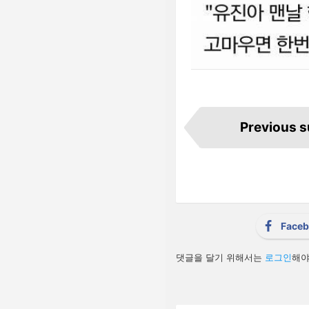
I
t
Previous 
e
m
n
a
v
i
g
a
t
i
Face
o
n
답
댓글을 달기 위해서는
로그인
해야
글
남
기
기