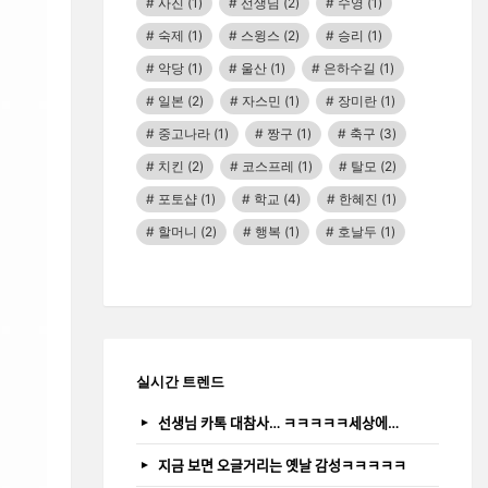
사진
(1)
선생님
(2)
수영
(1)
숙제
(1)
스윙스
(2)
승리
(1)
악당
(1)
울산
(1)
은하수길
(1)
일본
(2)
자스민
(1)
장미란
(1)
중고나라
(1)
짱구
(1)
축구
(3)
치킨
(2)
코스프레
(1)
탈모
(2)
포토샵
(1)
학교
(4)
한혜진
(1)
할머니
(2)
행복
(1)
호날두
(1)
실시간 트렌드
선생님 카톡 대참사… ㅋㅋㅋㅋㅋ세상에…
지금 보면 오글거리는 옛날 감성ㅋㅋㅋㅋㅋ