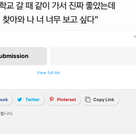
M
submission
Next submission
View full list
book
Twitter
Pinterest
Copy Link
합니다.