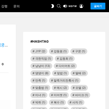
SEARCH
LOGIN
SWITCH
 강령
문의
글싸기
NSFW
SKIN
#HASHTAG
사…"
JYP
(2)
강동원
(1)
구몬
(1)
극한직업
(1)
김동희
(1)
Comments
0
냥냥이
(13)
다이어트
(2)
댕댕이
(8)
덮밥
(1)
딸배
(2)
만족
(1)
말죽거리잔혹사
(1)
맞춤법
(1)
메시
(2)
모델
(2)
미녀
(1)
미어캣
(1)
바이크
(1)
박쥐
(1)
복수
(1)
사자
(1)