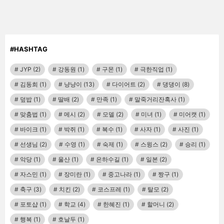
#HASHTAG
JYP
(2)
강동원
(1)
구몬
(1)
극한직업
(1)
김동희
(1)
냥냥이
(13)
다이어트
(2)
댕댕이
(8)
덮밥
(1)
딸배
(2)
만족
(1)
말죽거리잔혹사
(1)
맞춤법
(1)
메시
(2)
모델
(2)
미녀
(1)
미어캣
(1)
바이크
(1)
박쥐
(1)
복수
(1)
사자
(1)
사진
(1)
선생님
(2)
수영
(1)
숙제
(1)
스윙스
(2)
승리
(1)
악당
(1)
울산
(1)
은하수길
(1)
일본
(2)
자스민
(1)
장미란
(1)
중고나라
(1)
짱구
(1)
축구
(3)
치킨
(2)
코스프레
(1)
탈모
(2)
포토샵
(1)
학교
(4)
한혜진
(1)
할머니
(2)
행복
(1)
호날두
(1)