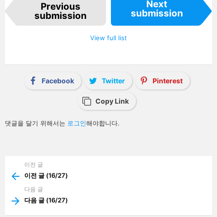
I
Next
Previous
t
submission
e
submission
m
n
a
View full list
v
i
g
a
t
i
Facebook
Twitter
Pinterest
o
n
Copy Link
답
댓글을 달기 위해서는
로그인
해야합니다.
글
남
기
기
이전 글
See
more
이전 글 (16/27)
다음 글
다음 글 (16/27)