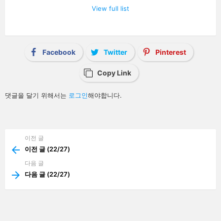
a
View full list
v
i
g
a
t
i
Facebook
Twitter
Pinterest
o
n
Copy Link
답
댓글을 달기 위해서는
로그인
해야합니다.
글
남
기
기
이전 글
See
more
이전 글 (22/27)
다음 글
다음 글 (22/27)