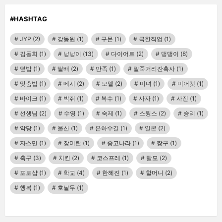
#HASHTAG
JYP
(2)
강동원
(1)
구몬
(1)
극한직업
(1)
김동희
(1)
냥냥이
(13)
다이어트
(2)
댕댕이
(8)
덮밥
(1)
딸배
(2)
만족
(1)
말죽거리잔혹사
(1)
맞춤법
(1)
메시
(2)
모델
(2)
미녀
(1)
미어캣
(1)
바이크
(1)
박쥐
(1)
복수
(1)
사자
(1)
사진
(1)
선생님
(2)
수영
(1)
숙제
(1)
스윙스
(2)
승리
(1)
악당
(1)
울산
(1)
은하수길
(1)
일본
(2)
자스민
(1)
장미란
(1)
중고나라
(1)
짱구
(1)
축구
(3)
치킨
(2)
코스프레
(1)
탈모
(2)
포토샵
(1)
학교
(4)
한혜진
(1)
할머니
(2)
행복
(1)
호날두
(1)