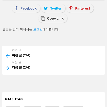
t
i
Facebook
Twitter
Pinterest
o
n
Copy Link
답
댓글을 달기 위해서는
로그인
해야합니다.
글
남
기
기
이전 글
See
more
이전 글 (2/4)
다음 글
다음 글 (2/4)
#HASHTAG