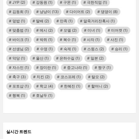
JYP
(2)
강동원
(1)
구몬
(1)
극한직업
(1)
김동희
(1)
냥냥이
(13)
다이어트
(2)
댕댕이
(8)
덮밥
(1)
딸배
(2)
만족
(1)
말죽거리잔혹사
(1)
맞춤법
(1)
메시
(2)
모델
(2)
미녀
(1)
미어캣
(1)
바이크
(1)
박쥐
(1)
복수
(1)
사자
(1)
사진
(1)
선생님
(2)
수영
(1)
숙제
(1)
스윙스
(2)
승리
(1)
악당
(1)
울산
(1)
은하수길
(1)
일본
(2)
자스민
(1)
장미란
(1)
중고나라
(1)
짱구
(1)
축구
(3)
치킨
(2)
코스프레
(1)
탈모
(2)
포토샵
(1)
학교
(4)
한혜진
(1)
할머니
(2)
행복
(1)
호날두
(1)
실시간 트렌드