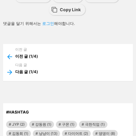
n
Copy Link
답
댓글을 달기 위해서는
로그인
해야합니다.
글
남
기
기
이전 글
See
more
이전 글 (1/4)
다음 글
다음 글 (1/4)
#HASHTAG
JYP
(2)
강동원
(1)
구몬
(1)
극한직업
(1)
김동희
(1)
냥냥이
(13)
다이어트
(2)
댕댕이
(8)