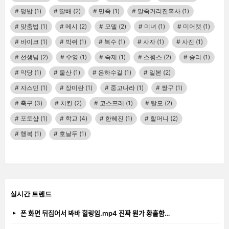
덮밥
(1)
딸배
(2)
만족
(1)
말죽거리잔혹사
(1)
맞춤법
(1)
메시
(2)
모델
(2)
미녀
(1)
미어캣
(1)
바이크
(1)
박쥐
(1)
복수
(1)
사자
(1)
사진
(1)
선생님
(2)
수영
(1)
숙제
(1)
스윙스
(2)
승리
(1)
악당
(1)
울산
(1)
은하수길
(1)
일본
(2)
자스민
(1)
장미란
(1)
중고나라
(1)
짱구
(1)
축구
(3)
치킨
(2)
코스프레
(1)
탈모
(2)
포토샵
(1)
학교
(4)
한혜진
(1)
할머니
(2)
행복
(1)
호날두
(1)
실시간 트렌드
폰 화면 뒤집어서 봐바 힐링임.mp4 진짜 뭔가 황홀함…