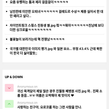
요즘 유행하는 톰과 제리 걸음걸이ㅋㅋㅋㅋㅋ
남친한테 미안한 오피녀ㅋㅋㅋㅋㅋㅋ 걸레도르 수상ㅋ 체중 실어서 한 대
만 때리고 싶다…
자이언트핑크 스윙스 친동생 썰.jpg 컼ㅋㅋ뭐야ㅋㅋㅋㅋㅋㅋ친남매 보다
더한 싱크로율ㅋㅋㅋㅋㅋㅋㅋㅋ
불꽃놀이 보러가는데 핵 전쟁남ㅋㅋㅋㅋㅋ
국가별 대한민국 이미지 평가.jpg 와 일본 보소… 부정 43.4% 근데 북한
이 한국 더 싫어할듯;;
UP & DOWN
Anonymous on
귀신 목격담이 제일 많은 광주 진월동 폐병원 사진.jpg 와.. 진짜 소
름 돋음…ㅠㅠ 여름은 오싹해야 제 맛이지 ❤️
Anonymous on
사랑하는 친구야, 요로코롬 하는 그런 사람을 만나.