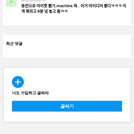
Anonymous on
동전으로 아이팟 뽑기.machine 와.. 이거 아이디어 좋다ㅋㅋㅋ 이
게 뭐라고 8분 넋 놓고 봄ㅋㅋ
최근 댓글
너도 가입하고 글싸라
CREATE
글싸기