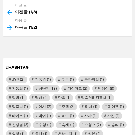
이전 글
See
more
이전 글 (1/8)
다음 글
다음 글 (1/2)
#HASHTAG
JYP
(2)
강동원
(1)
구몬
(1)
극한직업
(1)
김동희
(1)
냥냥이
(13)
다이어트
(2)
댕댕이
(8)
덮밥
(1)
딸배
(2)
만족
(1)
말죽거리잔혹사
(1)
맞춤법
(1)
메시
(2)
모델
(2)
미녀
(1)
미어캣
(1)
바이크
(1)
박쥐
(1)
복수
(1)
사자
(1)
사진
(1)
선생님
(2)
수영
(1)
숙제
(1)
스윙스
(2)
승리
(1)
악당
(1)
울산
(1)
은하수길
(1)
일본
(2)