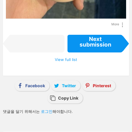
More
I
Next
Previous
t
submission
e
submission
m
n
a
View full list
v
i
g
a
t
i
Facebook
Twitter
Pinterest
o
n
Copy Link
답
댓글을 달기 위해서는
로그인
해야합니다.
글
남
기
기