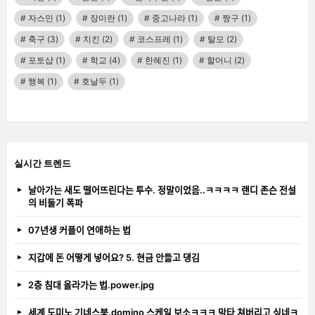
자스민
(1)
장미란
(1)
중고나라
(1)
짱구
(1)
축구
(3)
치킨
(2)
코스프레
(1)
탈모
(2)
포토샵
(1)
학교
(4)
한혜진
(1)
할머니
(2)
행복
(1)
호날두
(1)
실시간 트렌드
날아가는 새도 떨어뜨린다는 투수. 정말이었음..ㅋㅋㅋㅋ 랜디 존슨 전설
의 비둘기 폭파
07년생 커플이 연애하는 법
지갑에 돈 어떻게 넣어요? 5. 현금 안들고 댕김
2층 침대 올라가는 법.power.jpg
세계 도미노 기네스북.domino 스케일 보소ㅋㅋㅋ 막타 쳐버리고 싶네ㅋ