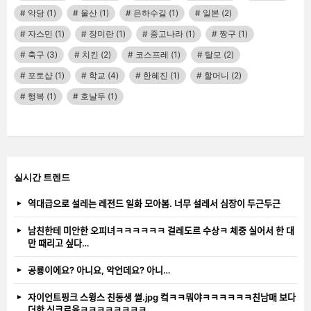
악당
(1)
울산
(1)
은하수길
(1)
일본
(2)
자스민
(1)
장미란
(1)
중고나라
(1)
짱구
(1)
축구
(3)
치킨
(2)
코스프레
(1)
탈모
(2)
포토샵
(1)
학교
(4)
한혜진
(1)
할머니
(2)
행복
(1)
호날두
(1)
실시간 트렌드
역대급으로 설레는 레전드 일화 모아봄. 너무 설레서 심장이 두근두근
남친한테 미안한 오피녀ㅋㅋㅋㅋㅋㅋ 걸레도르 수상ㅋ 체중 실어서 한 대
만 때리고 싶다…
공룡이에요? 아니요, 악언데요? 아니…
자이언트핑크 스윙스 친동생 썰.jpg 컼ㅋㅋ뭐야ㅋㅋㅋㅋㅋㅋ친남매 보다
더한 싱크로율ㅋㅋㅋㅋㅋㅋㅋㅋ