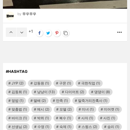
by
무우무우
1
MO
#HASHTAG
JYP
(2)
강동원
(1)
구몬
(1)
극한직업
(1)
김동희
(1)
냥냥이
(13)
다이어트
(2)
댕댕이
(8)
덮밥
(1)
딸배
(2)
만족
(1)
말죽거리잔혹사
(1)
맞춤법
(1)
메시
(2)
모델
(2)
미녀
(1)
미어캣
(1)
바이크
(1)
박쥐
(1)
복수
(1)
사자
(1)
사진
(1)
선생님
(2)
수영
(1)
숙제
(1)
스윙스
(2)
승리
(1)