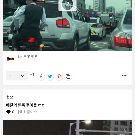
2
by
무우무우
1
MO
혐오
배달의 민족 후예들 ㄷㄷ
0
Comments
1
좋아요