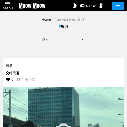
LOGIN
SWITCH
NSFW
Menu
SKIN
You are here:
Home
Tag Archives: 딸배
딸배
LATEST
혐오
STORIES
숨바꼭질
0
Comments
1
좋아요