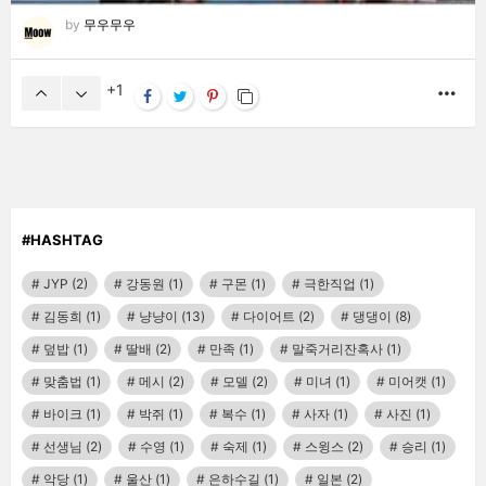
by
무우무우
1
MO
#HASHTAG
JYP
(2)
강동원
(1)
구몬
(1)
극한직업
(1)
김동희
(1)
냥냥이
(13)
다이어트
(2)
댕댕이
(8)
덮밥
(1)
딸배
(2)
만족
(1)
말죽거리잔혹사
(1)
맞춤법
(1)
메시
(2)
모델
(2)
미녀
(1)
미어캣
(1)
바이크
(1)
박쥐
(1)
복수
(1)
사자
(1)
사진
(1)
선생님
(2)
수영
(1)
숙제
(1)
스윙스
(2)
승리
(1)
악당
(1)
울산
(1)
은하수길
(1)
일본
(2)