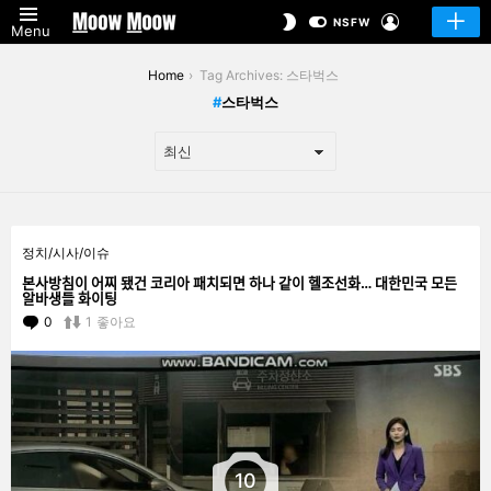
LOGIN
SWITCH
NSFW
Menu
SKIN
You are here:
Home
Tag Archives: 스타벅스
스타벅스
LATEST
정치/시사/이슈
STORIES
본사방침이 어찌 됐건 코리아 패치되면 하나 같이 헬조선화… 대한민국 모든
알바생들 화이팅
0
Comments
1
좋아요
10