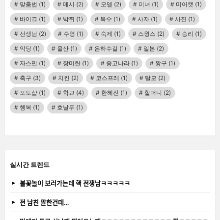
맞춤법
(1)
메시
(2)
모델
(2)
미녀
(1)
미어캣
(1)
바이크
(1)
박쥐
(1)
복수
(1)
사자
(1)
사진
(1)
선생님
(2)
수영
(1)
숙제
(1)
스윙스
(2)
승리
(1)
악당
(1)
울산
(1)
은하수길
(1)
일본
(2)
자스민
(1)
장미란
(1)
중고나라
(1)
짱구
(1)
축구
(3)
치킨
(2)
코스프레
(1)
탈모
(2)
포토샵
(1)
학교
(4)
한혜진
(1)
할머니
(2)
행복
(1)
호날두
(1)
실시간 트렌드
불꽃놀이 보러가는데 핵 전쟁남ㅋㅋㅋㅋㅋ
전 남친 말한건데…