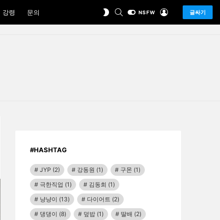
SEARCH
LOGIN
SWITCH
 강령
문의
글싸기
NSFW
SKIN
#HASHTAG
JYP
(2)
강동원
(1)
구몬
(1)
극한직업
(1)
김동희
(1)
냥냥이
(13)
다이어트
(2)
댕댕이
(8)
덮밥
(1)
딸배
(2)