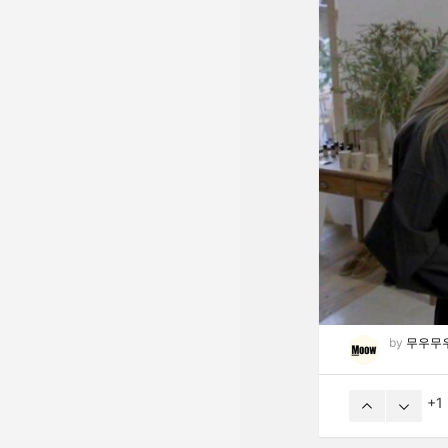
by
무우무
1