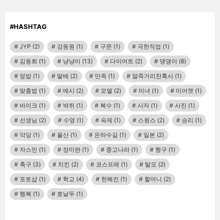
#HASHTAG
JYP
(2)
강동원
(1)
구몬
(1)
극한직업
(1)
김동희
(1)
냥냥이
(13)
다이어트
(2)
댕댕이
(8)
덮밥
(1)
딸배
(2)
만족
(1)
말죽거리잔혹사
(1)
맞춤법
(1)
메시
(2)
모델
(2)
미녀
(1)
미어캣
(1)
바이크
(1)
박쥐
(1)
복수
(1)
사자
(1)
사진
(1)
선생님
(2)
수영
(1)
숙제
(1)
스윙스
(2)
승리
(1)
악당
(1)
울산
(1)
은하수길
(1)
일본
(2)
자스민
(1)
장미란
(1)
중고나라
(1)
짱구
(1)
축구
(3)
치킨
(2)
코스프레
(1)
탈모
(2)
포토샵
(1)
학교
(4)
한혜진
(1)
할머니
(2)
행복
(1)
호날두
(1)