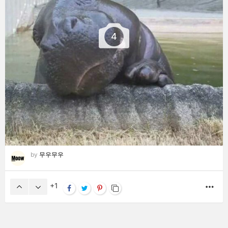
4
by
무우무우
1
MO