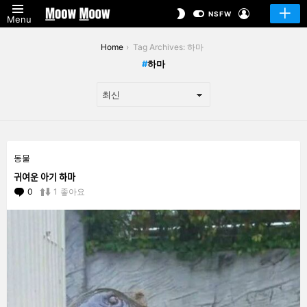
LOGIN
SWITCH
NSFW
Menu
SKIN
You are here:
Home
Tag Archives: 하마
하마
LATEST
동물
STORIES
귀여운 아기 하마
0
Comments
1
좋아요