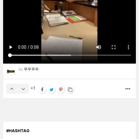
by
무우무우
1
MO
#HASHTAG