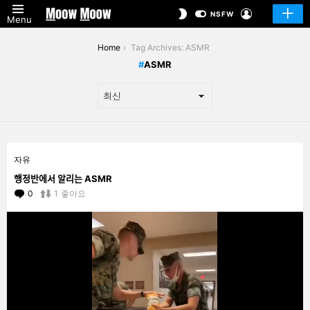
LOGIN
SWITCH
NSFW
Menu
SKIN
You are here:
Home
Tag Archives: ASMR
ASMR
LATEST
자유
STORIES
행정반에서 알리는 ASMR
0
Comments
1
좋아요