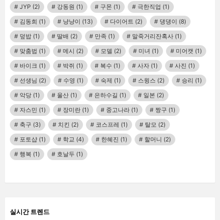
JYP
(2)
강동원
(1)
구몬
(1)
극한직업
(1)
김동희
(1)
냥냥이
(13)
다이어트
(2)
댕댕이
(8)
덮밥
(1)
딸배
(2)
만족
(1)
말죽거리잔혹사
(1)
맞춤법
(1)
메시
(2)
모델
(2)
미녀
(1)
미어캣
(1)
바이크
(1)
박쥐
(1)
복수
(1)
사자
(1)
사진
(1)
선생님
(2)
수영
(1)
숙제
(1)
스윙스
(2)
승리
(1)
악당
(1)
울산
(1)
은하수길
(1)
일본
(2)
자스민
(1)
장미란
(1)
중고나라
(1)
짱구
(1)
축구
(3)
치킨
(2)
코스프레
(1)
탈모
(2)
포토샵
(1)
학교
(4)
한혜진
(1)
할머니
(2)
행복
(1)
호날두
(1)
실시간 트렌드