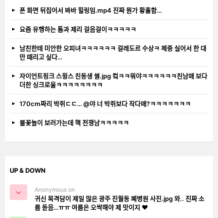
폰 화면 뒤집어서 봐바 힐링임.mp4 진짜 뭔가 황홀함…
요즘 유행하는 톰과 제리 걸음걸이ㅋㅋㅋㅋㅋ
남친한테 미안한 오피녀ㅋㅋㅋㅋㅋㅋ 걸레도르 수상ㅋ 체중 실어서 한 대
만 때리고 싶다…
자이언트핑크 스윙스 친동생 썰.jpg 컼ㅋㅋ뭐야ㅋㅋㅋㅋㅋㅋ친남매 보다
더한 싱크로율ㅋㅋㅋㅋㅋㅋㅋㅋ
170cm짜리 박쥐ㄷㄷ… @야 너 박쥐보다 작다매?ㅋㅋㅋㅋㅋㅋㅋ
불꽃놀이 보러가는데 핵 전쟁남ㅋㅋㅋㅋㅋ
UP & DOWN
Anonymous on
귀신 목격담이 제일 많은 광주 진월동 폐병원 사진.jpg 와.. 진짜 소
름 돋음…ㅠㅠ 여름은 오싹해야 제 맛이지 ❤️