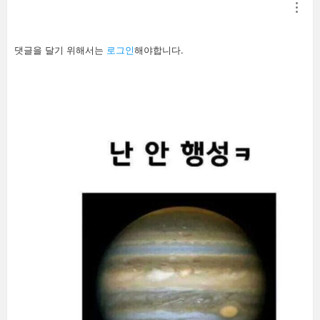
답
댓글을 달기 위해서는
로그인
해야합니다.
글
남
기
기