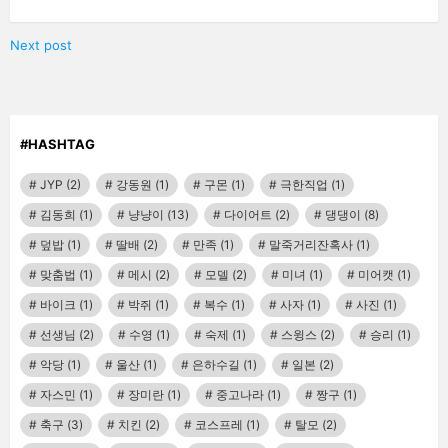
Next post
#HASHTAG
JYP
(2)
강동원
(1)
구몬
(1)
극한직업
(1)
김동희
(1)
냥냥이
(13)
다이어트
(2)
댕댕이
(8)
덮밥
(1)
딸배
(2)
만족
(1)
말죽거리잔혹사
(1)
맞춤법
(1)
메시
(2)
모델
(2)
미녀
(1)
미어캣
(1)
바이크
(1)
박쥐
(1)
복수
(1)
사자
(1)
사진
(1)
선생님
(2)
수영
(1)
숙제
(1)
스윙스
(2)
승리
(1)
악당
(1)
울산
(1)
은하수길
(1)
일본
(2)
자스민
(1)
장미란
(1)
중고나라
(1)
짱구
(1)
축구
(3)
치킨
(2)
코스프레
(1)
탈모
(2)