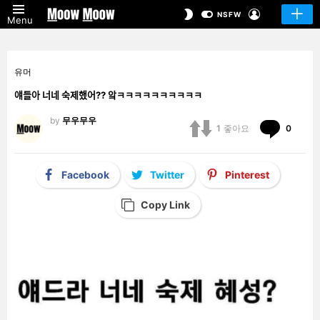
LOGIN
SWITCH
NSFW
Menu
SKIN
유머
얘들아 너네 숙제했어?? 앜ㅋㅋㅋㅋㅋㅋㅋㅋㅋㅋ
by
무우무우
Comm
1
좋아요
0
Facebook
Twitter
Pinterest
Copy Link