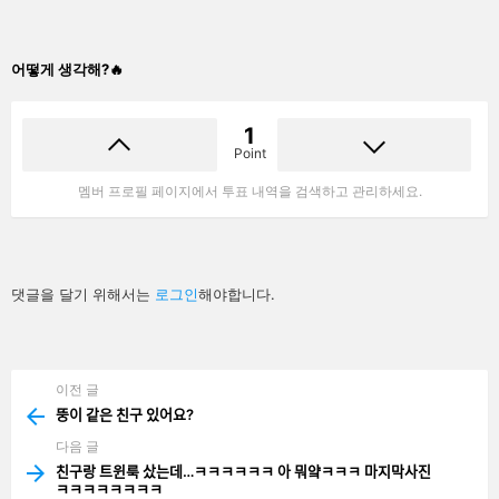
어떻게 생각해?🔥
1
Point
멤버 프로필 페이지에서 투표 내역을 검색하고 관리하세요.
답
댓글을 달기 위해서는
로그인
해야합니다.
글
남
기
기
이전 글
See
more
뚱이 같은 친구 있어요?
다음 글
친구랑 트윈룩 샀는데…ㅋㅋㅋㅋㅋㅋ 아 뭐얔ㅋㅋㅋ 마지막사진
ㅋㅋㅋㅋㅋㅋㅋㅋ