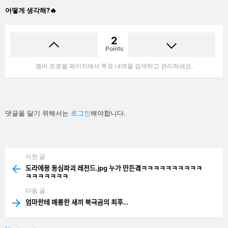
어떻게 생각해?🔥
2
Points
멤버 프로필 페이지에서 투표 내역을 검색하고 관리하세요.
답
댓글을 달기 위해서는
로그인
해야합니다.
글
남
기
기
이전 글
See
more
도라에몽 동심파괴 레전드.jpg 누가 만든곀ㅋㅋㅋㅋㅋㅋㅋㅋㅋㅋ
ㅋㅋㅋㅋㅋㅋㅋ
다음 글
엄마한테 메롱한 새끼 북극곰의 최후…