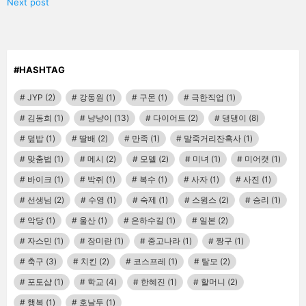
Next post
#HASHTAG
JYP
(2)
강동원
(1)
구몬
(1)
극한직업
(1)
김동희
(1)
냥냥이
(13)
다이어트
(2)
댕댕이
(8)
덮밥
(1)
딸배
(2)
만족
(1)
말죽거리잔혹사
(1)
맞춤법
(1)
메시
(2)
모델
(2)
미녀
(1)
미어캣
(1)
바이크
(1)
박쥐
(1)
복수
(1)
사자
(1)
사진
(1)
선생님
(2)
수영
(1)
숙제
(1)
스윙스
(2)
승리
(1)
악당
(1)
울산
(1)
은하수길
(1)
일본
(2)
자스민
(1)
장미란
(1)
중고나라
(1)
짱구
(1)
축구
(3)
치킨
(2)
코스프레
(1)
탈모
(2)
포토샵
(1)
학교
(4)
한혜진
(1)
할머니
(2)
행복
(1)
호날두
(1)