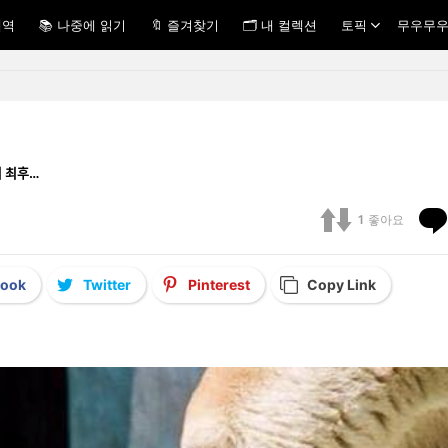
내역
📚 나중에 읽기
🔖 즐겨찾기
🗂 내 컬렉션
토픽
무우무우
ᆷ의 최후…
1
좋아요
book
Twitter
Pinterest
Copy Link