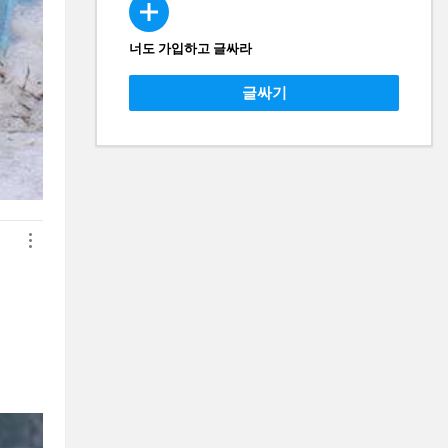
너도 가입하고 글싸라
CREATE
글싸기