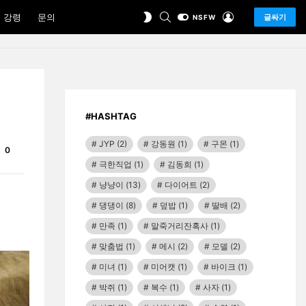
SEARCH
LOGIN
SWITCH
 강령
문의
글싸기
NSFW
SKIN
#HASHTAG
JYP
(2)
강동원
(1)
구몬
(1)
Comments
0
극한직업
(1)
김동희
(1)
냥냥이
(13)
다이어트
(2)
댕댕이
(8)
덮밥
(1)
딸배
(2)
만족
(1)
말죽거리잔혹사
(1)
맞춤법
(1)
메시
(2)
모델
(2)
미녀
(1)
미어캣
(1)
바이크
(1)
박쥐
(1)
복수
(1)
사자
(1)