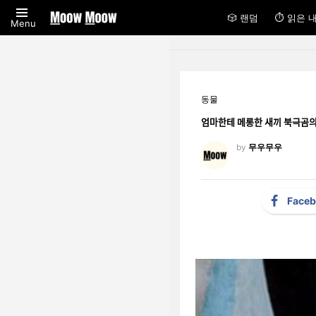
🎲 랜덤
⏱ 읽은 
Menu
동물
엄마한테 메롱한 새끼 북극고
by
무우무우
Face