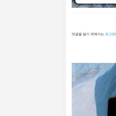
답
댓글을 달기 위해서는
로그인
글
남
기
기