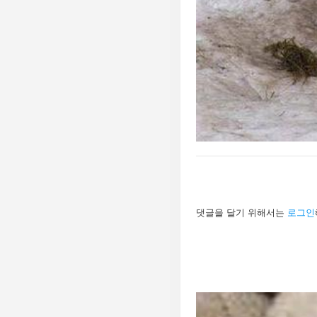
답
댓글을 달기 위해서는
로그인
글
남
기
기