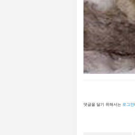
답
댓글을 달기 위해서는
로그인
글
남
기
기