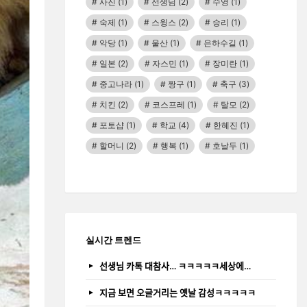
사진
(1)
선생님
(2)
수영
(1)
숙제
(1)
스윙스
(2)
승리
(1)
악당
(1)
울산
(1)
은하수길
(1)
일본
(2)
자스민
(1)
장미란
(1)
중고나라
(1)
짱구
(1)
축구
(3)
치킨
(2)
코스프레
(1)
탈모
(2)
포토샵
(1)
학교
(4)
한혜진
(1)
할머니
(2)
행복
(1)
호날두
(1)
실시간 트렌드
선생님 카톡 대참사… ㅋㅋㅋㅋㅋ세상에…
지금 보면 오글거리는 옛날 감성ㅋㅋㅋㅋㅋ