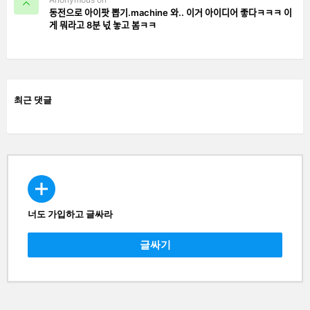
동전으로 아이팟 뽑기.machine 와.. 이거 아이디어 좋다ㅋㅋㅋ 이
게 뭐라고 8분 넋 놓고 봄ㅋㅋ
최근 댓글
너도 가입하고 글싸라
CREATE
글싸기