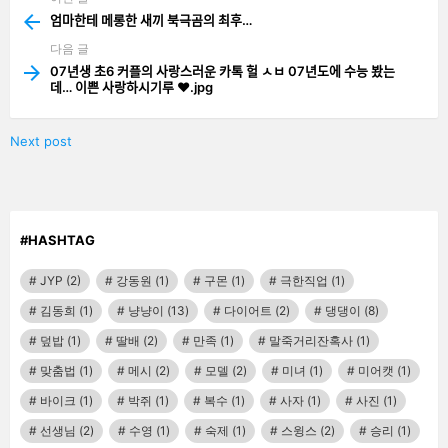
more
엄마한테 메롱한 새끼 북극곰의 최후…
다음 글
07년생 초6 커플의 사랑스러운 카톡 헐 ㅅㅂ 07년도에 수능 봤는
데… 이쁜 사랑하시기루 ❤️.jpg
Next post
#HASHTAG
JYP
(2)
강동원
(1)
구몬
(1)
극한직업
(1)
김동희
(1)
냥냥이
(13)
다이어트
(2)
댕댕이
(8)
덮밥
(1)
딸배
(2)
만족
(1)
말죽거리잔혹사
(1)
맞춤법
(1)
메시
(2)
모델
(2)
미녀
(1)
미어캣
(1)
바이크
(1)
박쥐
(1)
복수
(1)
사자
(1)
사진
(1)
선생님
(2)
수영
(1)
숙제
(1)
스윙스
(2)
승리
(1)