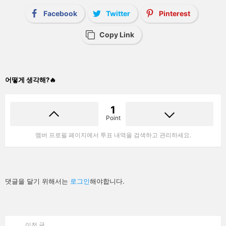
Facebook
Twitter
Pinterest
Copy Link
어떻게 생각해?🔥
1
Point
멤버 프로필 페이지에서 투표 내역을 검색하고 관리하세요.
답
댓글을 달기 위해서는
로그인
해야합니다.
글
남
기
기
이전 글
See