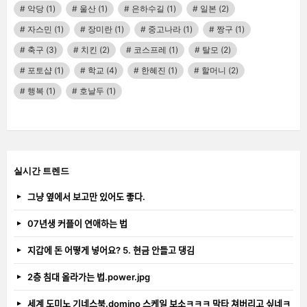
악당
(1)
울산
(1)
은하수길
(1)
일본
(2)
자스민
(1)
장미란
(1)
중고나라
(1)
짱구
(1)
축구
(3)
치킨
(2)
코스프레
(1)
탈모
(2)
포토샵
(1)
학교
(4)
한혜진
(1)
할머니
(2)
행복
(1)
호날두
(1)
실시간 트렌드
그냥 옆에서 보고만 있어도 좋다.
07년생 커플이 연애하는 법
지갑에 돈 어떻게 넣어요? 5. 현금 안들고 댕김
2층 침대 올라가는 법.power.jpg
세계 도미노 기네스북.domino 스케일 보소ㅋㅋㅋ 막타 쳐버리고 싶네ㅋ