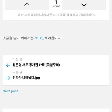
1
Point
멤버 프로필 페이지에서 투표 내역을 검색하고 관리하세요.
답
댓글을 달기 위해서는
로그인
해야합니다.
글
남
기
기
이전 글
See
more
정준영 새로 공개된 카톡 (극혐주의)
다음 글
진짜가 나타났다.jpg
Next post