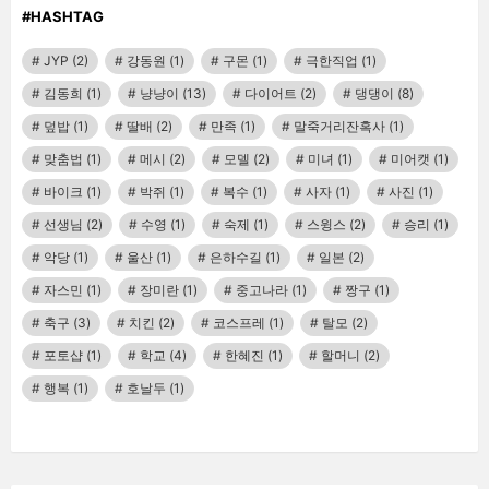
#HASHTAG
JYP
(2)
강동원
(1)
구몬
(1)
극한직업
(1)
김동희
(1)
냥냥이
(13)
다이어트
(2)
댕댕이
(8)
덮밥
(1)
딸배
(2)
만족
(1)
말죽거리잔혹사
(1)
맞춤법
(1)
메시
(2)
모델
(2)
미녀
(1)
미어캣
(1)
바이크
(1)
박쥐
(1)
복수
(1)
사자
(1)
사진
(1)
선생님
(2)
수영
(1)
숙제
(1)
스윙스
(2)
승리
(1)
악당
(1)
울산
(1)
은하수길
(1)
일본
(2)
자스민
(1)
장미란
(1)
중고나라
(1)
짱구
(1)
축구
(3)
치킨
(2)
코스프레
(1)
탈모
(2)
포토샵
(1)
학교
(4)
한혜진
(1)
할머니
(2)
행복
(1)
호날두
(1)