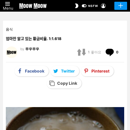
LOGIN
SWITCH
NSFW
Menu
SKIN
음식
엄마만 알고 있는 황금비율. 1:1.618
by
무우무우
Comm
1
좋아요
0
Facebook
Twitter
Pinterest
Copy Link