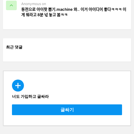
Anonymous on
동전으로 아이팟 뽑기.machine 와.. 이거 아이디어 좋다ㅋㅋㅋ 이
게 뭐라고 8분 넋 놓고 봄ㅋㅋ
최근 댓글
너도 가입하고 글싸라
CREATE
글싸기