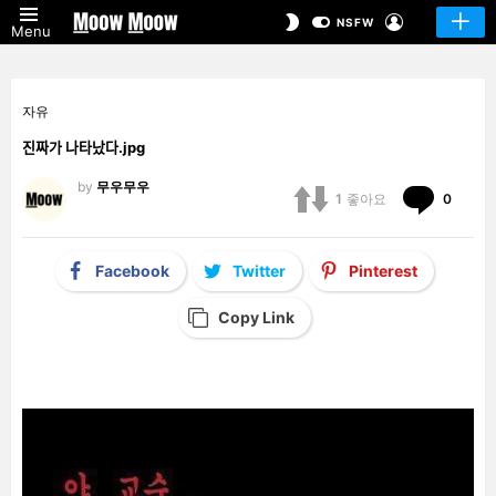
LOGIN
SWITCH
NSFW
Menu
SKIN
자유
진짜가 나타났다.jpg
by
무우무우
Comm
1
좋아요
0
Facebook
Twitter
Pinterest
Copy Link