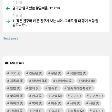
이전 글
See
more
엄마만 알고 있는 황금비율. 1:1.618
다음 글
키 작은 친구와 키 큰 친구가 보는 시야. 그래도 뛸 때 공기 저항 덜
받으니까…
Next post
#HASHTAG
JYP
(2)
강동원
(1)
구몬
(1)
극한직업
(1)
김동희
(1)
냥냥이
(13)
다이어트
(2)
댕댕이
(8)
덮밥
(1)
딸배
(2)
만족
(1)
말죽거리잔혹사
(1)
맞춤법
(1)
메시
(2)
모델
(2)
미녀
(1)
미어캣
(1)
바이크
(1)
박쥐
(1)
복수
(1)
사자
(1)
사진
(1)
선생님
(2)
수영
(1)
숙제
(1)
스윙스
(2)
승리
(1)