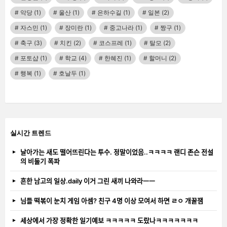
악당
(1)
울산
(1)
은하수길
(1)
일본
(2)
자스민
(1)
장미란
(1)
중고나라
(1)
짱구
(1)
축구
(3)
치킨
(2)
코스프레
(1)
탈모
(2)
포토샵
(1)
학교
(4)
한혜진
(1)
할머니
(2)
행복
(1)
호날두
(1)
실시간 트렌드
날아가는 새도 떨어뜨린다는 투수. 정말이었음..ㅋㅋㅋㅋ 랜디 존슨 전설
의 비둘기 폭파
흔한 남고의 일상.daily 이거 그린 새끼 나와라ㅡㅡ
님들 떡볶이 눈치 게임 아셈? 친구 4명 이상 모여서 하면 ㄹㅇ 개꿀잼
세상에서 가장 정확한 일기예보 ㅋㅋㅋㅋㅋ 도랐나ㅋㅋㅋㅋㅋㅋㅋ