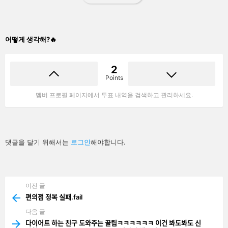
어떻게 생각해?🔥
2
Points
멤버 프로필 페이지에서 투표 내역을 검색하고 관리하세요.
답
댓글을 달기 위해서는
로그인
해야합니다.
글
남
기
기
이전 글
See
more
편의점 정복 실패.fail
다음 글
다이어트 하는 친구 도와주는 꿀팁ㅋㅋㅋㅋㅋㅋ 이건 봐도봐도 신