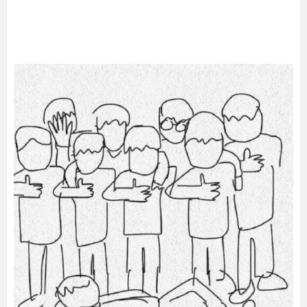
남
기
기