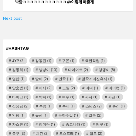
박함ㅋㅋㅋㅋㅋㅋㅋㅋㅋㅋㅋㅋ @이렇게 해줄게
Next post
#HASHTAG
JYP
(2)
강동원
(1)
구몬
(1)
극한직업
(1)
김동희
(1)
냥냥이
(13)
다이어트
(2)
댕댕이
(8)
덮밥
(1)
딸배
(2)
만족
(1)
말죽거리잔혹사
(1)
맞춤법
(1)
메시
(2)
모델
(2)
미녀
(1)
미어캣
(1)
바이크
(1)
박쥐
(1)
복수
(1)
사자
(1)
사진
(1)
선생님
(2)
수영
(1)
숙제
(1)
스윙스
(2)
승리
(1)
악당
(1)
울산
(1)
은하수길
(1)
일본
(2)
자스민
(1)
장미란
(1)
중고나라
(1)
짱구
(1)
축구
(3)
치킨
(2)
코스프레
(1)
탈모
(2)