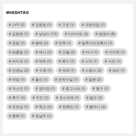
#HASHTAG
JYP
(2)
강동원
(1)
구몬
(1)
극한직업
(1)
김동희
(1)
냥냥이
(13)
다이어트
(2)
댕댕이
(8)
덮밥
(1)
딸배
(2)
만족
(1)
말죽거리잔혹사
(1)
맞춤법
(1)
메시
(2)
모델
(2)
미녀
(1)
미어캣
(1)
바이크
(1)
박쥐
(1)
복수
(1)
사자
(1)
사진
(1)
선생님
(2)
수영
(1)
숙제
(1)
스윙스
(2)
승리
(1)
악당
(1)
울산
(1)
은하수길
(1)
일본
(2)
자스민
(1)
장미란
(1)
중고나라
(1)
짱구
(1)
축구
(3)
치킨
(2)
코스프레
(1)
탈모
(2)
포토샵
(1)
학교
(4)
한혜진
(1)
할머니
(2)
행복
(1)
호날두
(1)