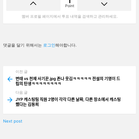
1
Point
멤버 프로필 페이지에서 투표 내역을 검색하고 관리하세요.
답
댓글을 달기 위해서는
로그인
해야합니다.
글
남
기
기
이전 글
See
more
변태 vs 천재 사기꾼.jpg 존나 웃김ㅋㅋㅋㅋㅋ 전설의 기영이 드
립의 탄생ㅋㅋㅋㅋㅋㅋㅋㅋ
다음 글
JYP 캐스팅팀 직원 2명이 각각 다른 날짜, 다른 장소에서 캐스팅
했다는 김동희
Next post