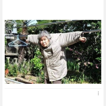
기
기
답