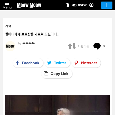
LOGIN
SWITCH
NSFW
Menu
SKIN
가족
할머니에게 포토샵을 가르쳐 드렸더니…
by
무우무우
Comm
1
좋아요
0
Facebook
Twitter
Pinterest
Copy Link