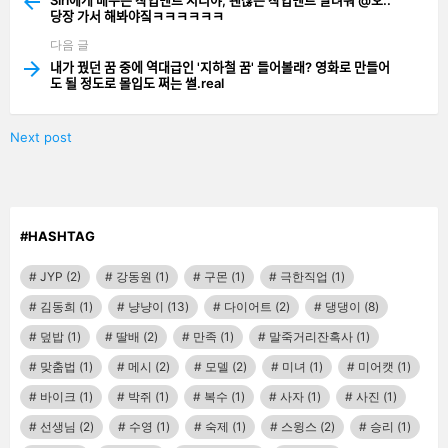
당장 가서 해봐야짘ㅋㅋㅋㅋㅋㅋ
다음 글
내가 꿨던 꿈 중에 역대급인 '지하철 꿈' 들어볼래? 영화로 만들어
도 될 정도로 몰입도 쩌는 썰.real
Next post
#HASHTAG
JYP
(2)
강동원
(1)
구몬
(1)
극한직업
(1)
김동희
(1)
냥냥이
(13)
다이어트
(2)
댕댕이
(8)
덮밥
(1)
딸배
(2)
만족
(1)
말죽거리잔혹사
(1)
맞춤법
(1)
메시
(2)
모델
(2)
미녀
(1)
미어캣
(1)
바이크
(1)
박쥐
(1)
복수
(1)
사자
(1)
사진
(1)
선생님
(2)
수영
(1)
숙제
(1)
스윙스
(2)
승리
(1)