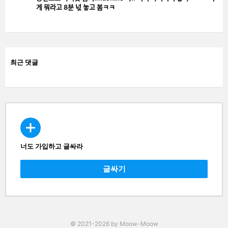
게 뭐라고 8분 넋 놓고 봄ㅋㅋ
최근 댓글
너도 가입하고 글싸라
CREATE
글싸기
© 2021-2026 by Moow-Moow