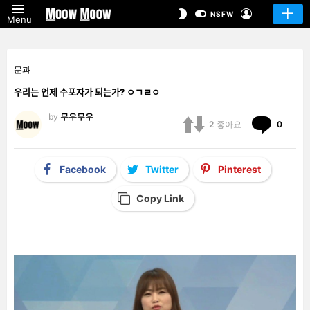
LOGIN
SWITCH
NSFW
Menu
SKIN
문과
우리는 언제 수포자가 되는가? ㅇㄱㄹㅇ
by
무우무우
Comm
2
좋아요
0
Facebook
Twitter
Pinterest
Copy Link