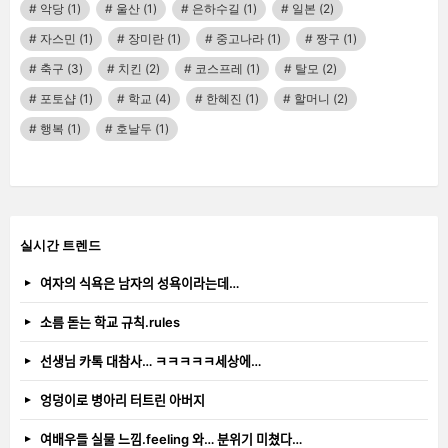
악당
(1)
울산
(1)
은하수길
(1)
일본
(2)
자스민
(1)
장미란
(1)
중고나라
(1)
짱구
(1)
축구
(3)
치킨
(2)
코스프레
(1)
탈모
(2)
포토샵
(1)
학교
(4)
한혜진
(1)
할머니
(2)
행복
(1)
호날두
(1)
실시간 트렌드
여자의 식욕은 남자의 성욕이라는데…
소름 돋는 학교 규칙.rules
선생님 카톡 대참사… ㅋㅋㅋㅋㅋ세상에…
엉덩이로 병아리 터트린 아버지
여배우들 실물 느낌.feeling 와… 분위기 미쳤다…