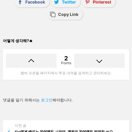
Facebook
Twitter
Pinterest
Copy Link
어떻게 생각해?🔥
2
Points
멤버 프로필 페이지에서 투표 내역을 검색하고 관리하세요.
답
댓글을 달기 위해서는
로그인
해야합니다.
글
남
기
기
이전 글
See
more
Siri에게 배우는 작업멘트 시리야, 괜찮은 작업멘트 알려줘 @오..