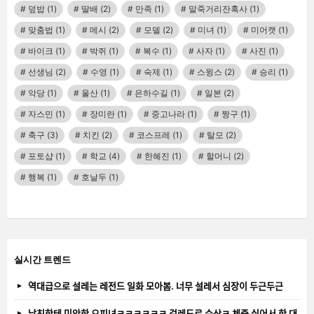
덮밥
(1)
딸배
(2)
만족
(1)
말죽거리잔혹사
(1)
맞춤법
(1)
메시
(2)
모델
(2)
미녀
(1)
미어캣
(1)
바이크
(1)
박쥐
(1)
복수
(1)
사자
(1)
사진
(1)
선생님
(2)
수영
(1)
숙제
(1)
스윙스
(2)
승리
(1)
악당
(1)
울산
(1)
은하수길
(1)
일본
(2)
자스민
(1)
장미란
(1)
중고나라
(1)
짱구
(1)
축구
(3)
치킨
(2)
코스프레
(1)
탈모
(2)
포토샵
(1)
학교
(4)
한혜진
(1)
할머니
(2)
행복
(1)
호날두
(1)
실시간 트렌드
역대급으로 설레는 레전드 일화 모아봄. 너무 설레서 심장이 두근두근
남친한테 미안한 오피녀ㅋㅋㅋㅋㅋㅋ 걸레도르 수상ㅋ 체중 실어서 한 대