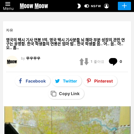
LOGIN
SWITCH
NSFW
Menu
SKIN
자유
영국의 택시 기사 연봉 1억. 영국 택시 기사분들 뇌 해마 부분 성장의 관한 연
구는 유명함. 한국 학생들의 연봉은 엄마 밥.. 한국 학생들 음.. 어.. 음.. 아..
오.. 흠..
by
무우무우
Comm
1
좋아요
0
Facebook
Twitter
Pinterest
Copy Link