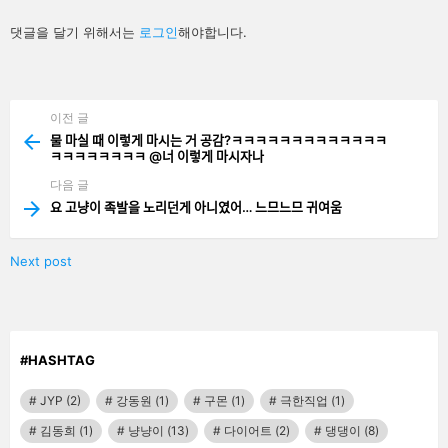
답
댓글을 달기 위해서는
로그인
해야합니다.
글
남
기
기
이전 글
See
more
물 마실 때 이렇게 마시는 거 공감?ㅋㅋㅋㅋㅋㅋㅋㅋㅋㅋㅋㅋㅋ
ㅋㅋㅋㅋㅋㅋㅋㅋ @너 이렇게 마시자나
다음 글
요 고냥이 족발을 노리던게 아니였어… 느므느므 귀여움
Next post
#HASHTAG
JYP
(2)
강동원
(1)
구몬
(1)
극한직업
(1)
김동희
(1)
냥냥이
(13)
다이어트
(2)
댕댕이
(8)