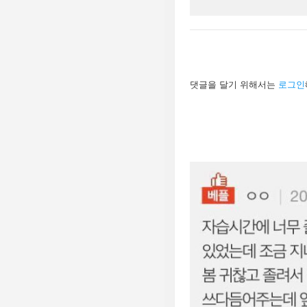
답
댓글을 달기 위해서는
로그인
글
남
기
기