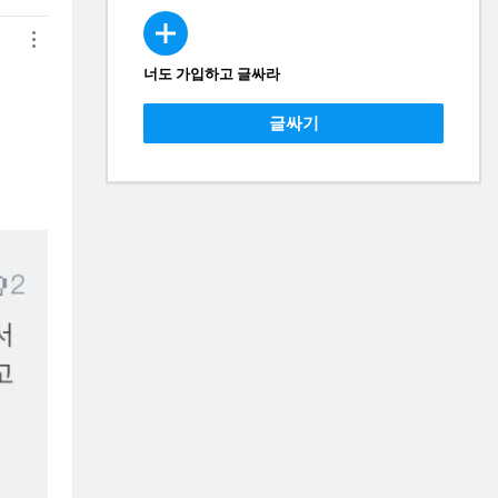
너도 가입하고 글싸라
CREATE
글싸기