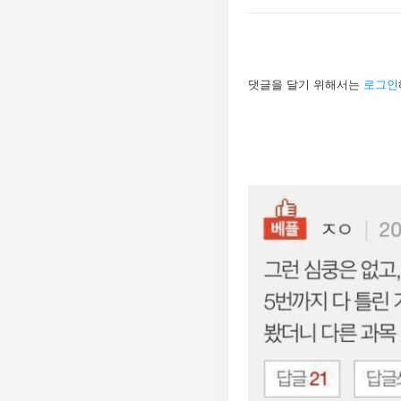
답
댓글을 달기 위해서는
로그인
글
남
기
기