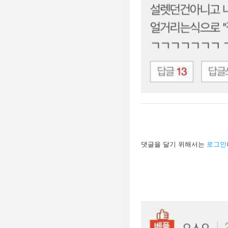
답
댓글을 달기 위해서는
로그인
글
남
기
기