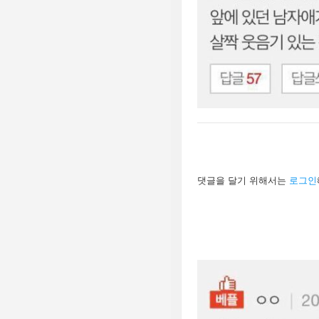
답
댓글을 달기 위해서는
로그인
글
남
기
기