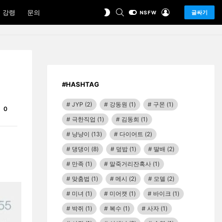
SEARCH
LOGIN
SWITCH
 강령
문의
글싸기
NSFW
SKIN
#HASHTAG
JYP
(2)
강동원
(1)
구몬
(1)
Comments
0
극한직업
(1)
김동희
(1)
냥냥이
(13)
다이어트
(2)
댕댕이
(8)
덮밥
(1)
딸배
(2)
만족
(1)
말죽거리잔혹사
(1)
맞춤법
(1)
메시
(2)
모델
(2)
미녀
(1)
미어캣
(1)
바이크
(1)
박쥐
(1)
복수
(1)
사자
(1)