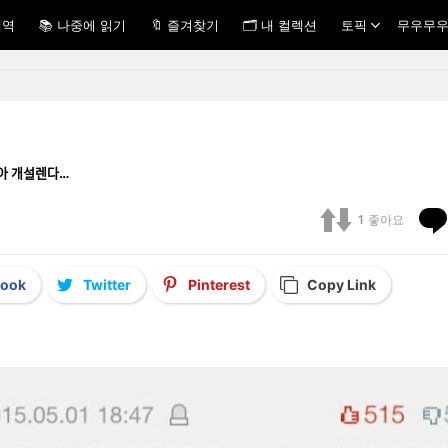
내역
📚 나중에 읽기
🔖 즐겨찾기
🗂 내 컬렉션
토픽
무우무우
ᅡᇀ아 개설렌다…
1
좋아요
book
Twitter
Pinterest
Copy Link