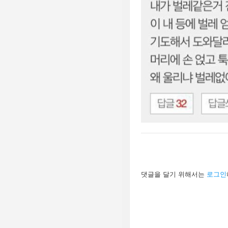
답
댓글을 달기 위해서는
로그인
글
남
기
기