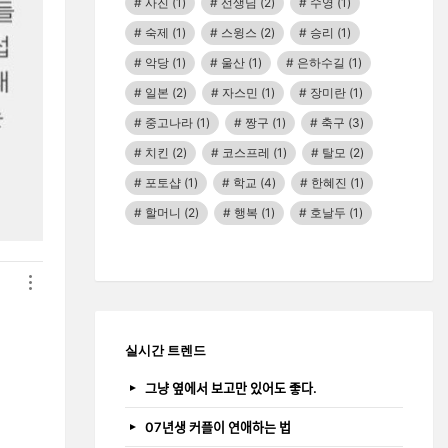
사진
(1)
선생님
(2)
수영
(1)
숙제
(1)
스윙스
(2)
승리
(1)
악당
(1)
울산
(1)
은하수길
(1)
일본
(2)
자스민
(1)
장미란
(1)
중고나라
(1)
짱구
(1)
축구
(3)
치킨
(2)
코스프레
(1)
탈모
(2)
포토샵
(1)
학교
(4)
한혜진
(1)
할머니
(2)
행복
(1)
호날두
(1)
실시간 트렌드
그냥 옆에서 보고만 있어도 좋다.
07년생 커플이 연애하는 법