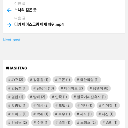
이전 글
See
more
누나의 깊은 뜻
다음 글
터키 아이스크림 아재 따위.mp4
Next post
#HASHTAG
JYP
(2)
강동원
(1)
구몬
(1)
극한직업
(1)
김동희
(1)
냥냥이
(13)
다이어트
(2)
댕댕이
(8)
덮밥
(1)
딸배
(2)
만족
(1)
말죽거리잔혹사
(1)
맞춤법
(1)
메시
(2)
모델
(2)
미녀
(1)
미어캣
(1)
바이크
(1)
박쥐
(1)
복수
(1)
사자
(1)
사진
(1)
선생님
(2)
수영
(1)
숙제
(1)
스윙스
(2)
승리
(1)