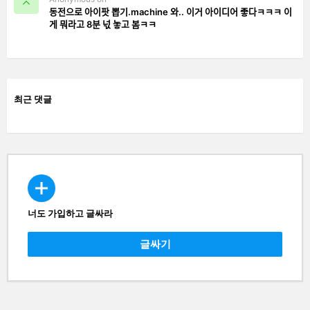
동전으로 아이팟 뽑기.machine 와.. 이거 아이디어 좋다ㅋㅋㅋ 이
게 뭐라고 8분 넋 놓고 봄ㅋㅋ
최근 댓글
너도 가입하고 글싸라
CREATE
글싸기