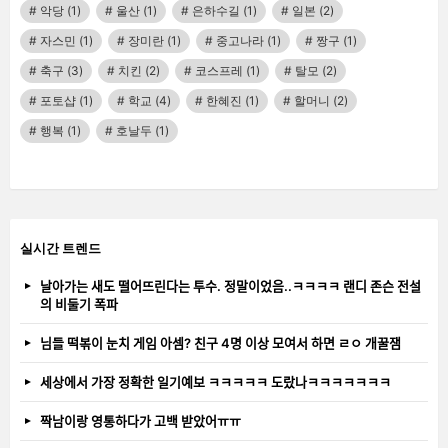
악당
(1)
울산
(1)
은하수길
(1)
일본
(2)
자스민
(1)
장미란
(1)
중고나라
(1)
짱구
(1)
축구
(3)
치킨
(2)
코스프레
(1)
탈모
(2)
포토샵
(1)
학교
(4)
한혜진
(1)
할머니
(2)
행복
(1)
호날두
(1)
실시간 트렌드
날아가는 새도 떨어뜨린다는 투수. 정말이었음..ㅋㅋㅋㅋ 랜디 존슨 전설
의 비둘기 폭파
님들 떡볶이 눈치 게임 아셈? 친구 4명 이상 모여서 하면 ㄹㅇ 개꿀잼
세상에서 가장 정확한 일기예보 ㅋㅋㅋㅋㅋ 도랐나ㅋㅋㅋㅋㅋㅋㅋ
짝남이랑 영통하다가 고백 받았어ㅠㅠ