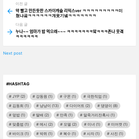
이전 글
See
more
약 빨고 만든듯한 스카이캐슬 리믹스ver ㅋㅋㅋㅋㅋㅋㅋㅋㅋ미
쳤냐곸ㅋㅋㅋㅋㅋㅋ개웃기넼ㅋㅋㅋㅋㅋㅋㅋ
다음 글
누나~~ 엄마가 밥 먹으래~~~ ㅋㅋㅋㅋㅋㅋㅋ앜ㅋㅋㅋ존나 웃곀
ㅋㅋㅋㅋㅋㅋ
Next post
#HASHTAG
JYP
(2)
강동원
(1)
구몬
(1)
극한직업
(1)
김동희
(1)
냥냥이
(13)
다이어트
(2)
댕댕이
(8)
덮밥
(1)
딸배
(2)
만족
(1)
말죽거리잔혹사
(1)
맞춤법
(1)
메시
(2)
모델
(2)
미녀
(1)
미어캣
(1)
바이크
(1)
박쥐
(1)
복수
(1)
사자
(1)
사진
(1)