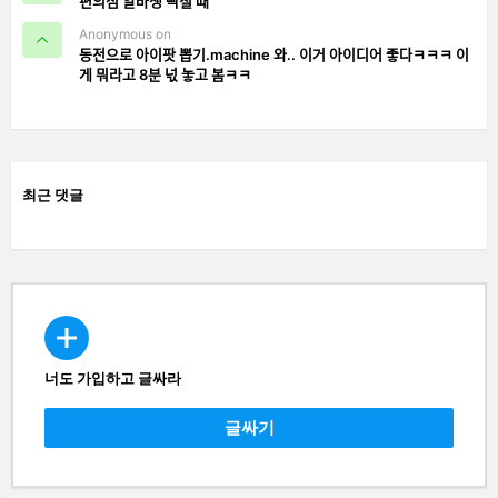
편의점 알바생 빡칠 때
Anonymous on
동전으로 아이팟 뽑기.machine 와.. 이거 아이디어 좋다ㅋㅋㅋ 이
게 뭐라고 8분 넋 놓고 봄ㅋㅋ
최근 댓글
너도 가입하고 글싸라
CREATE
글싸기