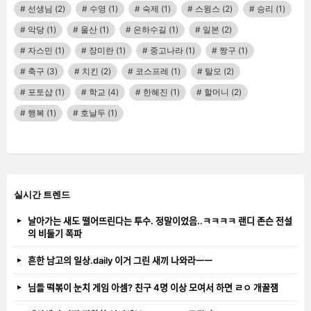
선생님
(2)
수영
(1)
숙제
(1)
스윙스
(2)
승리
(1)
악당
(1)
울산
(1)
은하수길
(1)
일본
(2)
자스민
(1)
장미란
(1)
중고나라
(1)
짱구
(1)
축구
(3)
치킨
(2)
코스프레
(1)
탈모
(2)
포토샵
(1)
학교
(4)
한혜진
(1)
할머니
(2)
행복
(1)
호날두
(1)
실시간 트렌드
날아가는 새도 떨어뜨린다는 투수. 정말이었음..ㅋㅋㅋㅋ 랜디 존슨 전설
의 비둘기 폭파
흔한 남고의 일상.daily 이거 그린 새끼 나와라ㅡㅡ
님들 떡볶이 눈치 게임 아셈? 친구 4명 이상 모여서 하면 ㄹㅇ 개꿀잼