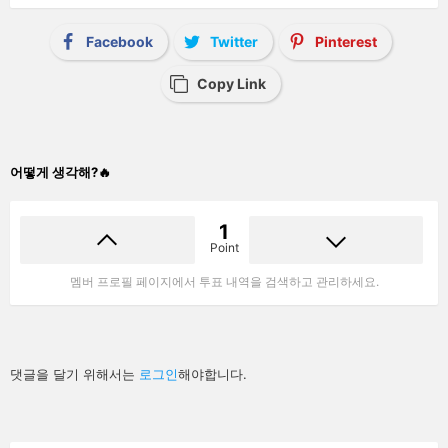
Facebook
Twitter
Pinterest
Copy Link
어떻게 생각해?🔥
1
Point
멤버 프로필 페이지에서 투표 내역을 검색하고 관리하세요.
답
댓글을 달기 위해서는
로그인
해야합니다.
글
남
기
기