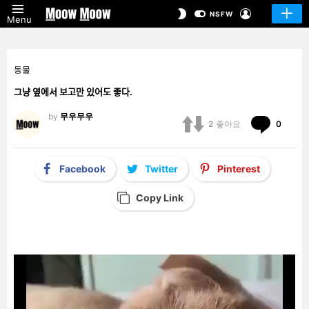
LOGIN
SWITCH
NSFW
Menu
SKIN
동물
그냥 옆에서 보고만 있어도 좋다.
by
무우무우
Comm
2
좋아요
0
Facebook
Twitter
Pinterest
Copy Link