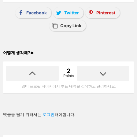
Facebook
Twitter
Pinterest
Copy Link
어떻게 생각해?🔥
2
Points
멤버 프로필 페이지에서 투표 내역을 검색하고 관리하세요.
답
댓글을 달기 위해서는
로그인
해야합니다.
글
남
기
기