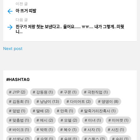
이전 글
See
more
아 뜨거 띠발
다음 글
친구가 저랑 첫눈 보낸다고.. 울어요…… ㅠㅠ…. 내가 그렇게..미웟
니…
Next post
#HASHTAG
JYP
(2)
강동원
(1)
구몬
(1)
극한직업
(1)
김동희
(1)
냥냥이
(13)
다이어트
(2)
댕댕이
(8)
덮밥
(1)
딸배
(2)
만족
(1)
말죽거리잔혹사
(1)
맞춤법
(1)
메시
(2)
모델
(2)
미녀
(1)
미어캣
(1)
바이크
(1)
박쥐
(1)
복수
(1)
사자
(1)
사진
(1)
선생님
(2)
수영
(1)
숙제
(1)
스윙스
(2)
승리
(1)