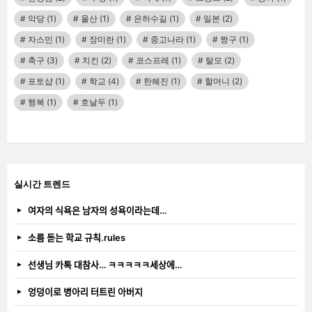
악당
(1)
울산
(1)
은하수길
(1)
일본
(2)
자스민
(1)
장미란
(1)
중고나라
(1)
짱구
(1)
축구
(3)
치킨
(2)
코스프레
(1)
탈모
(2)
포토샵
(1)
학교
(4)
한혜진
(1)
할머니
(2)
행복
(1)
호날두
(1)
실시간 트렌드
여자의 식욕은 남자의 성욕이라는데…
소름 돋는 학교 규칙.rules
선생님 카톡 대참사… ㅋㅋㅋㅋㅋ세상에…
엉덩이로 병아리 터트린 아버지