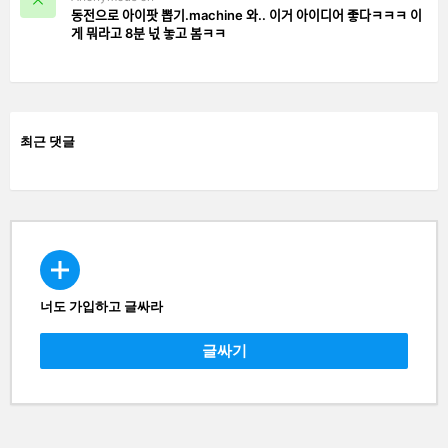
동전으로 아이팟 뽑기.machine 와.. 이거 아이디어 좋다ㅋㅋㅋ 이
게 뭐라고 8분 넋 놓고 봄ㅋㅋ
최근 댓글
너도 가입하고 글싸라
CREATE
글싸기